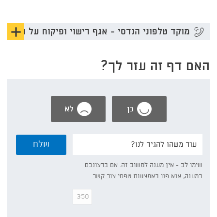
הצג
מוקד טלפוני הנדסי - אגף רישוי ופיקוח על הבנייה
תוכן
האם דף זה עזר לך?
אוד
מוק
טלפו
כן
לא
הנד
-
נשמח
שלח
אם
אגף
תפרט/י:
שימו לב - אין מענה למשוב זה. אם ברצונכם
רישו
במענה, אנא פנו באמצעות טפסי
צור קשר
.
ופיק
על