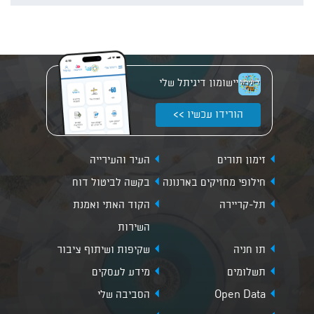
הבני
יישומון דיגיתל שלי
הורידו עכשיו >>
זימון תורים
העיר והעירייה
חילופי מחזיקים בארנונה
בקשה לביטול דוח
תל-קריירה
הקוד האתי ואמנת
השירות
תו חניה
שקיפות ושיתוף ציבור
תשלומים
מידע לעסקים
Open Data
הסביבה שלי