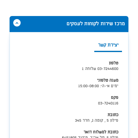
-
טפסים
-
הרחבה
הסתר
מרכז שירות לקוחות לעסקים
תוכן
אודות
מרכז
יצירת קשר
שירות
לקוחות
לעסקים
טלפון
03-7244600 שלוחה 1
מענה טלפוני
ימים א'-ה': 15:00-08:00
פקס
03-7240116
כתובת
פילון 5 , קומה ג, חדר 345
כתובת למשלוח דואר
פילון 5, תל אביב, מיקוד 6451805