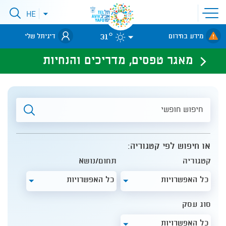
פתיחת
HE
פתיחת
תפריט
תפריט
שפות
לאתר עיריית
אתר
31°
מידע בחירום
דיגיתל שלי
תל-אביב
מאגר טפסים, מדריכים והנחיות
חיפוש
חופשי
או חיפוש לפי קטגוריה:
קטגוריה
תחום/נושא
כל האפשרויות
כל האפשרויות
סוג עסק
כל האפשרויות