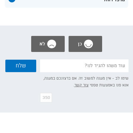
תוכן
אודות
מרכז
דוהל
כן
לא
נשמח
שלח
אם
תפרט/י:
שימו לב - אין מענה למשוב זה. אם ברצונכם במענה,
אנא פנו באמצעות טפסי
צור קשר
.