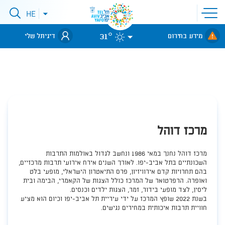
פתיחת
HE
סגירת
תפריט
תפריט
שפות
לאתר עיריית
אתר
31°
מידע בחירום
דיגיתל שלי
תל-אביב
מרכז דוהל
​​מרכז דוהל נחנך במאי 1986 ונחשב לגדול באולמות התרבות
השכונתיים בתל אביב-יפו. לאורך השנים אירח אירועי תרבות מרכזיים,
בהם תחרויות קדם אירוויזיון, פרס התיאטרון הישראלי, מופעי בלט
ואופרה. הרפרטואר של המרכז כולל הצגות של הקאמרי, הבימה ובית
ליסין, לצד מופעי בידור, זמר, הצגות ילדים וכנסים.
בשנת 2022 שופץ המרכז על ידי עיריית תל אביב-יפו וכיום הוא מציע
חוויית תרבות איכותית במחירים נגישים.