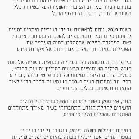
מנגד מציבים אתגרים מורכבים איתם מתמודדת העירייה
בתחום הסדר במרחב הציבורי והשמירה על בטיחות כלל
משתמשי הדרך, בדגש על הולכי הרגל.
בשנת 2019, ניתנו לראשונה על ידי העירייה היתרים זמניים
להצבת כלים זעירים שיתופיים להשכרה במרחב הציבורי.
זאת, במסגרת פיילוט שבמהלכו בחנה העירייה את
הפעילות בעיר, תוך שילוב מגוון רחב של מקורות מידע.
על פי הנתונים שהתקבלו בעירייה במחצית השנייה של שנת
2019, הכלים השיתופיים מבצעים כמיליון נסיעות בחודש,
כשליש מהם מחליפים נסיעות של רכב פרטי. כלומר, מדי או
בכל יום נחסכות בעיר כ-10,000 נסיעות ברכב פרטי לאור
הזמינות והשימוש בכלים השיתופיים.
מחד, אין ספק באשר לתרומה המשמעותית של הכלים
הזעירים להקלת הגודש התחברותי בעיר, מאידך מתחדדים
האתגרים שהכלים הללו מייצרים.​
בסיכום הפיילוט בשלהי 2019, הוגדרו על ידי העירייה
מספר תנאים, אשר ייכללו מעתה בהיתרים זמניים שיינתנו