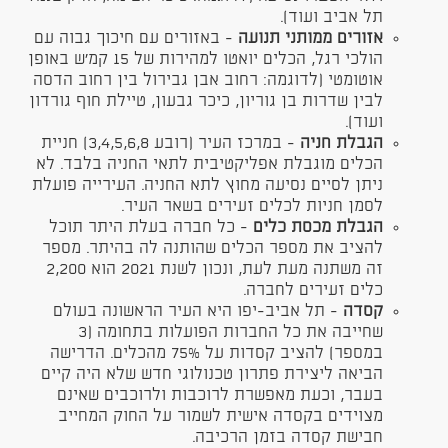
תל אביב ועוד).
אזורים ממותני תנועה
- באזורים עם חיכוך גבוה עם
הולכי רגל, הכלים יואטו למהירות של 15 קמ'ש באופן
אוטומטי (לדוגמה: רחוב אבן גבירול בין רחוב הדסה
לבין שדרות בן גוריון, כיכר גבעון, טיילת חוף גורדון
ועוד).
הגבלת חניה
- במרכז העיר (רובע 3,4,5,6,8) חניית
הכלים מוגבלת אפליקטיבית לתאי החניה בלבד. לא
ניתן לסיים נסיעה מחוץ לתא החניה. העירייה פועלת
לסמן חניות לכלים זעירים בשאר העיר.
הגבלת מכסת כלים
- כל חברה בעלת היתר תוכל
להציב את מספר הכלים שהותנה לה בהיתר. מספר
זה משתנה מעת לעת, ונכון לשנת 2021 הוא 2,200
כלים זעירים לחברה
.
קסדה
- תל אביב-יפו היא העיר הראשונה בעולם
שחייבה את כל החברות הפועלות בתחומה (3
במספר) להציב קסדות על 75% מהכלים. הדרישה
הביאה ליצירת פתרון טכנולוגי חדש שלא היה קיים
בעבר, וכעת מאפשרת לרוכבות ולרוכבים שאינם
מצוידים בקסדה אישית לשמור על החוק המחייב
חבישת קסדה בזמן הרכיבה.