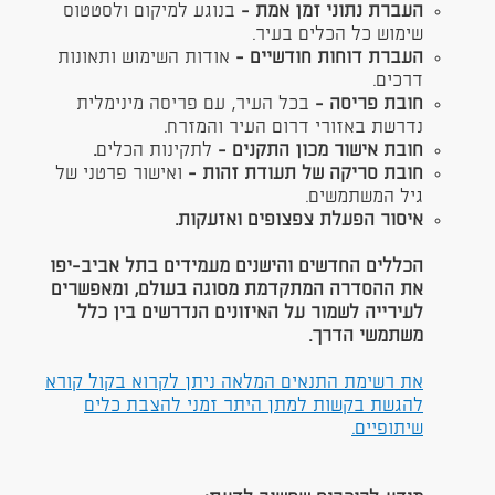
העברת נתוני זמן אמת -
בנוגע למיקום ולסטטוס
שימוש כל הכלים בעיר.
העברת דוחות חודשיים -
אודות השימוש ותאונות
דרכים.
חובת פריסה -
בכל העיר, עם פריסה מינימלית
נדרשת באזורי דרום העיר והמזרח.
חובת אישור מכון התקנים -
לתקינות הכלים
.
חובת סריקה של תעודת זהות -
ואישור פרטני של
גיל המשתמשים.
איסור הפעלת צפצופים ואזעקות.
הכללים החדשים והישנים מעמידים בתל אביב-יפו
את ההסדרה המתקדמת מסוגה בעולם, ומאפשרים
לעירייה לשמור על האיזונים הנדרשים בין כלל
משתמשי הדרך.
את רשימת התנאים המלאה ניתן לקרוא בקול קורא
להגשת בקשות למתן היתר זמני להצבת כלים
שיתופיים.​