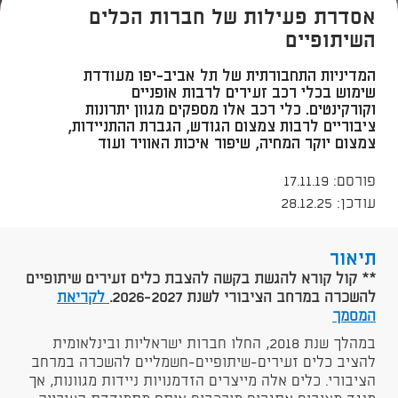
אסדרת פעילות של חברות הכלים
השיתופיים
המדיניות התחבורתית של תל אביב-יפו מעודדת
שימוש בכלי רכב זעירים לרבות אופניים
וקורקינטים. כלי רכב אלו מספקים מגוון יתרונות
ציבוריים לרבות צמצום הגודש, הגברת ההתניידות,
צמצום יוקר המחיה, שיפור איכות האוויר ועוד
פורסם: 17.11.19
עודכן: 28.12.25
תיאור
** ק
ול קורא להגשת בקשה להצבת כלים זעירים שיתופיים
להשכרה במרחב הציבורי לשנת ​​2026-2027.
לקריאת
המסמך​​
במהלך שנת 2018, החלו חברות ישראליות ובינלאומית
להציב כלים זעירים-שיתופיים-חשמליים להשכרה במרחב
הציבורי. כלים אלה מייצרים הזדמנויות ניידות מגוונות, אך