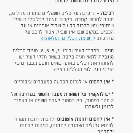
מידע לרוכבים שחשוב לדעת:
רכיבה
- הרכיבה על כלים חשמליים מותרת מגיל 16,
חובה לחבוש קסדה (בקרוב יוצמד לכל כלי חשמלי
שיתופי) ויש לרכוב רק על שביל אופניים או על
הכביש במקום שבו אין שביל. אסור לרכב על
מדרכות.
לרשימת הכללים המלאה>>
חניה
- במרכז העיר (רובע 3, 5, 6, 8) חניית הכלים
מוגבלת לתאי חניה בלבד. בשאר חלקי העיר יש
להחנות את הכלים באופן שאינו חוסם מעברים של
הולכי רגל, לפי הכללים האלה:
* אין לחסום
או לגרום הפרעה במעברים ציבוריים.
* יש להקפיד על השארת מעבר חופשי במדרכה
של
2 מטר לפחות, רק בסמוך לאבני השפה או בצמוד
לבניין ולאורכו.
* אין לחסום תחנות אוטובוס
(לרבות רחבת תמרון
לכיסא גלגלים הצמודה לתחנה), כניסות לבתים
ולמבנים.