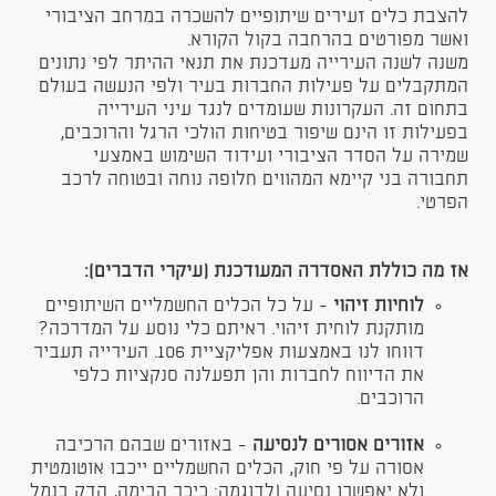
להצבת כלים זעירים שיתופיים להשכרה במרחב הציבורי
ואשר מפורטים בהרחבה בקול הקורא.
משנה לשנה העירייה מעדכנת את תנאי ההיתר לפי נתונים
המתקבלים על פעילות החברות בעיר ולפי הנעשה בעולם
בתחום זה. העקרונות שעומדים לנגד עיני העירייה
בפעילות זו הינם שיפור בטיחות הולכי הרגל והרוכבים,
שמירה על הסדר הציבורי ועידוד השימוש באמצעי
תחבורה בני קיימא המהווים חלופה נוחה ובטוחה לרכב
הפרטי.
אז מה כוללת האסדרה המעודכנת (עיקרי הדברים):
לוחיות זיהוי
- על כל הכלים החשמליים השיתופיים
מותקנת לוחית זיהוי. ראיתם כלי נוסע על המדרכה?
דווחו לנו באמצעות אפליקציית 106. העירייה תעביר
את הדיווח לחברות והן תפעלנה סנקציות כלפי
הרוכבים.
אזורים אסורים לנסיעה
- באזורים שבהם הרכיבה
אסורה על פי חוק, הכלים החשמליים ייכבו אוטומטית
ולא יאפשרו נסיעה (לדוגמה: כיכר הבימה, הדק בנמל