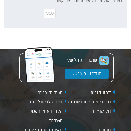
במענה, אנא פנו באמצעות טפסי
צור קשר
.
יישומון דיגיתל שלי
הורידו עכשיו >>
זימון תורים
העיר והעירייה
חילופי מחזיקים בארנונה
בקשה לביטול דוח
תל-קריירה
הקוד האתי ואמנת
השירות
תו חניה
שקיפות ושיתוף ציבור