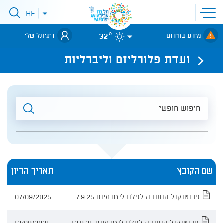
פתיחת
HE
פתיחת
תפריט
תפריט
שפות
לאתר עיריית
אתר
32°
מידע בחירום
דיגיתל שלי
תל-אביב
ועדת פלורליזם וליברליות
חיפוש
חופשי
שם הקובץ
תאריך הדיון
טבלה
פרוטוקול הוועדה לפלורליזם מיום 7.9.25
07/09/2025
פרוטוקול הוועדה לפלורליזם מיום 12.8.25
12/08/2025