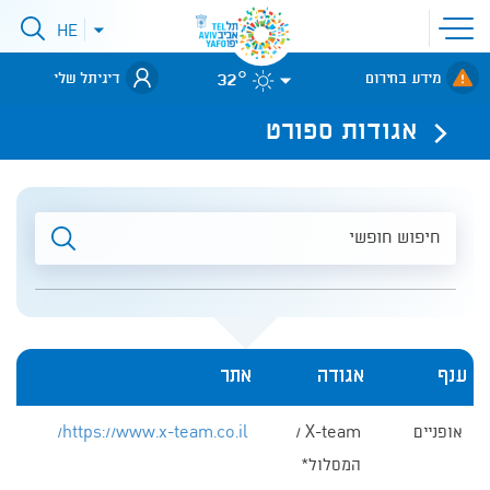
פתיחת
HE
פתיחת
תפריט
תפריט
שפות
לאתר עיריית
אתר
32°
מידע בחירום
דיגיתל שלי
תל-אביב
אגודות ספורט
חיפוש
חופשי
ענף
אגודה
אתר
אגודות
אופניים
X-team /
https://www.x-team.co.il/
ספורט
המסלול*