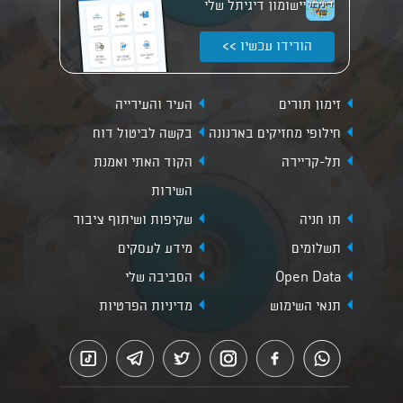
יישומון דיגיתל שלי
הורידו עכשיו >>
זימון תורים
העיר והעירייה
חילופי מחזיקים בארנונה
בקשה לביטול דוח
תל-קריירה
הקוד האתי ואמנת
השירות
תו חניה
שקיפות ושיתוף ציבור
תשלומים
מידע לעסקים
Open Data
הסביבה שלי
תנאי השימוש
מדיניות הפרטיות