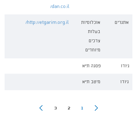
dan.co.il/
אתגרים
אוכלוסיות
http://etgarim.org.il/
בעלות
צרכים
מיוחדים
ג'ודו
פסגה ת"א
ג'ודו
מיטב ת"א
3
2
1