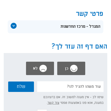
פרטי קשר
הצג
המגדל - מרכז החדשנות
תוכן
אודות
המגדל
-
האם דף זה עזר לך?
מרכז
החדשנות
כן
לא
נשמח
שלח
אם
תפרט/י:
שימו לב - אין מענה למשוב זה. אם ברצונכם
במענה, אנא פנו באמצעות טפסי
צור קשר
.