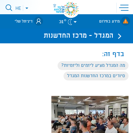
פתיחת
HE
סגירת
תפריט
תפריט
שפות
לאתר עיריית
אתר
31°
מידע בחירום
דיגיתל שלי
תל-אביב
המגדל - מרכז החדשנות
בדף זה:
מה המגדל מציע ליזמים וליזמיות?
סיורים במרכז החדשנות המגדל