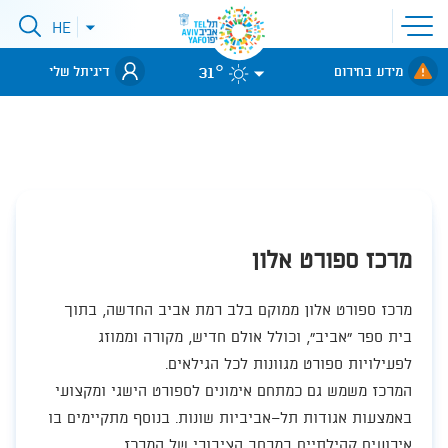
פתיחת
HE
סגירת
תפריט
תפריט
שפות
לאתר עיריית
אתר
31°
מידע בחירום
דיגיתל שלי
תל-אביב
מרכז ספורט אלון
​מרכז ספורט אלון ממוקם בלב רמת אביב החדשה, בתוך
בית ספר "אביב", וכולל אולם חדיש, מקורה וממוזג
לפעילויות ספורט מגוונות לכל הגילאים.
המרכז משמש גם כמתחם אימונים לספורט הישגי ומקצועי
באמצעות אגודות תל־אביביות שונות. בנוסף מתקיימים בו
אירועים קהילתיים במרחב הציבורי של המרכז. ​