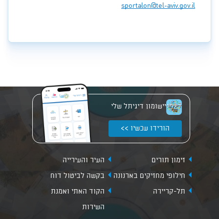
sportalon@tel-aviv.gov.il
יישומון דיגיתל שלי
הורידו עכשיו >>
זימון תורים
העיר והעירייה
חילופי מחזיקים בארנונה
בקשה לביטול דוח
תל-קריירה
הקוד האתי ואמנת
השירות