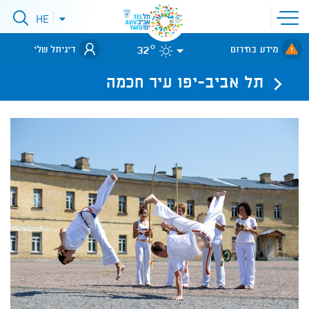
פתיחת
HE
פתיחת
תפריט
תפריט
שפות
לאתר עיריית
אתר
32°
מידע בחירום
דיגיתל שלי
תל-אביב
תל אביב-יפו עיר חכמה