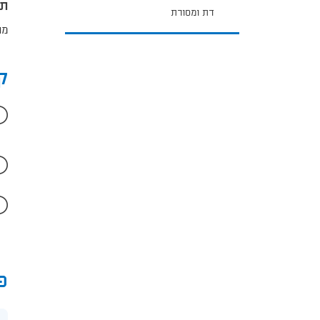
תכ
דת ומסורת
מר
ק
פ