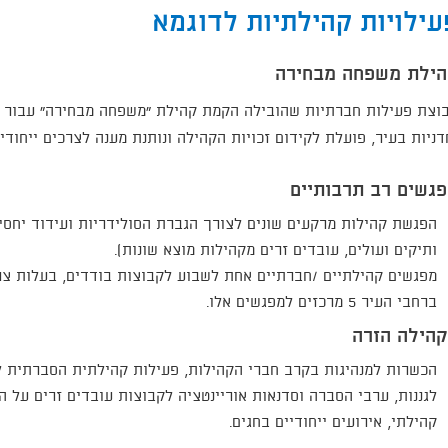
עילויות קהילתיות לדוגמא
ילת משפחה מבחירה
וצת פעילות חברתיות שהובילה הקמת קהילת "משפחה מבחירה" עבור נ
דניות בעיר, פועלת לקידום זכויות הקהילה ונותנת מענה לצרכים ייחודיי
גשים רב תרבותיים
הפגשת קהילות מרקעים שונים לצורך הגברת הסולידריות ועידוד יחסי שכ
ותיקים ועולים, עובדים זרים מקהילות מוצא שונות).
מפגשים קהילתיים /חברתיים אחת לשבוע לקבוצות בודדים, בעלות צרכים
ברחבי העיר 5 מרכזים למפגשים אלו.
הילה הזרה
הכשרות למנהיגות בקרב חברי הקהילות, פעילות קהילתית הסברתית ל
לגננות, ערבי הסברה וסדנאות אוריינטציה לקבוצות עובדים זרים על 
קהילתי, אירועים ייחודיים בחגים.​