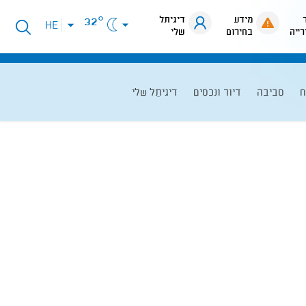
מידע
דיגיתל
32°
פתיחת
HE
רייה
בחירום
שלי
תפריט
שפות
ח
סביבה
דיור ונכסים
דיגיתֵל שלי