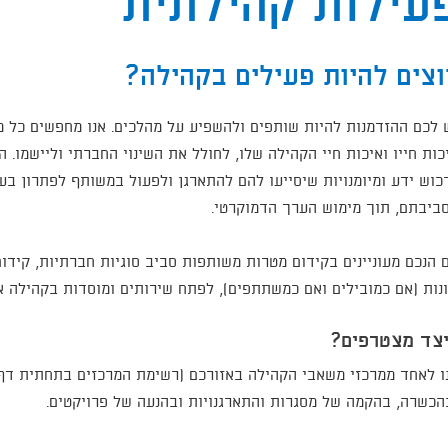
עילות קהילתית
וצים להיות פעילים בקהילה?
 לכם ההזדמנות להיות שותפים ולהשפיע על מהלכים. אנו מחפשים כל מי
כות חייו ואיכות חיי הקהילה שלו, לחולל את השינוי החברתי וליישמו
כוש ידע ומיומנויות שיסייעו להם להתארגן ולפעול במשותף לפתרון בעי
ביבתם, תוך מימוש הערך הדמוקרטי.​
 הנכם מעוניינים בקידום מטרות משותפות סביב סוגיות חברתיות, קידו
נות (אם כמובילים ואם כמשתתפים), לפתח שירותים ומוסדות בקהילה או 
צד מצטרפים?
ו לאחד ממרכזי משאבי הקהילה באזורכם (רשימת המרכזים בתחתית דף זה)
הכשרה, בהקמה של מסגרות והתארגנויות ובהנעה של פרויקטים.