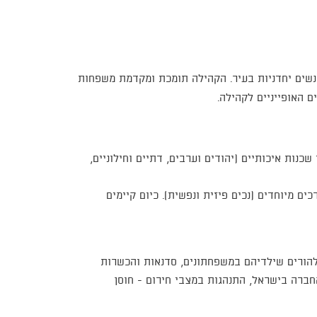
שים יחדניות בעיר. הקהילה תומכת ומקדמת משפחות
ם האופייניים לקהילה.
נות איכותיים (יהודים וערבים, דתיים וחילוניים,
 מיוחדים (נכים פיזית ונפשית). כיום קיימים
הורים שילדיהם במשפחתונים, סדנאות והכשרות
החברה בישראל, התנהגות במצבי חירום - חוסן