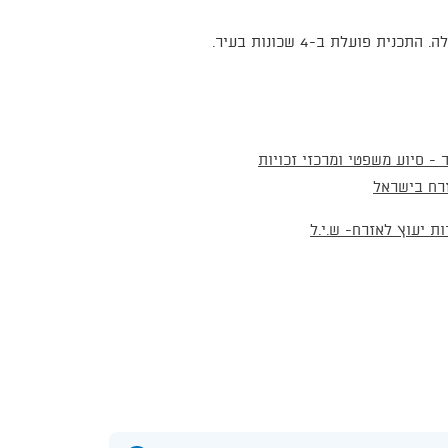
ועלת ב-4 שכונות בעיר.
 - סיוע משפטי ומרכזי זכויות
רח בישראל
ת יעוץ לאזרח- ש.י.ל