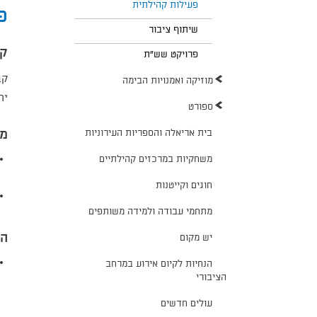
פעילות קהילתית
פ
שיתוף ציבור
קה
פרויקט שש"ת
קב
מוזיקה ואמנויות הבימה
יח
ספורט
בית אריאלה והספריות העירוניות
מפ
משחקיות במרכזים קהילתיים
חוגים וקייטנות
מתחמי עבודה ולמידה משותפים
הק
יש מקום
הנחיות לקיום אירוע במרחב
הציבורי
עולים חדשים