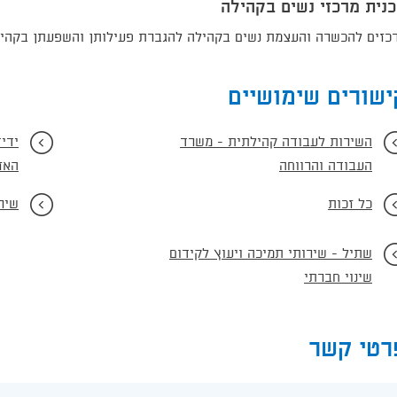
נית מרכזי נשים בקהילה
כזים להכשרה והעצמת נשים בקהילה להגברת פעילותן והשפעתן בקהילה. התכנית פ
ישורים שימושיים
השירות לעבודה קהילתית - משרד
ידיד
העבודה והרווחה
האז
כל זכות
שירו
שתיל - שירותי תמיכה ויעוץ לקידום
שינוי חברתי
רטי קשר