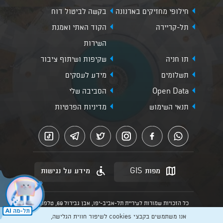
חילופי מחזיקים בארנונה
בקשה לביטול דוח
תל-קריירה
הקוד האתי ואמנת
השירות
תו חניה
שקיפות ושיתוף ציבור
תשלומים
מידע לעסקים
Open Data
הסביבה שלי
תנאי השימוש
מדיניות הפרטיות
מפות GIS
מידע על נגישות
כל הזכויות שמורות לעיריית תל-אביב-יפו, אבן גבירול 69, טלפון:
3013* מהנייד. האתר מספק מידע כללי בלבד.
אנו משתמשים בקבצי cookies לשיפור חווית הגלישה,
הנוסח המחייב הוא זה הקבוע בהוראות הדין הרלוונטיות כפי שתהיינה