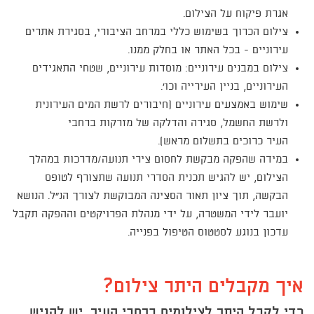
אגרת פיקוח על הצילום.
צילום הכרוך בשימוש כללי במרחב הציבורי, בסגירת אתרים
עירוניים - בכל האתר או בחלק ממנו.
צילום במבנים עירוניים: מוסדות עירוניים, שטחי התאגידים
העירוניים, בניין העירייה וכו'.
שימוש באמצעים עירוניים (חיבורים לרשת המים העירונית
ולרשת החשמל, סגירה והדלקה של מזרקות ברחבי
העיר כרוכים בתשלום מראש).
במידה שהפקה מבקשת לחסום צירי תנועה/מדרכות במהלך
הצילום, יש להגיש תכנית הסדרי תנועה שתצורף לטופס
הבקשה, תוך ציון תאור הסצינה המבוקשת לצורך הנ"ל. הנושא
יועבר לידי המשטרה, על ידי מנהלת הפרויקטים וההפקה תקבל
עדכון בנוגע לסטטוס הטיפול בפנייה.
איך מקבלים היתר צילום?
כדי לקבל היתר לצילומים ברחבי העיר, יש להגיש