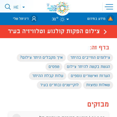
פתיחת
HE
פתיחת
תפריט
תפריט
שפות
לאתר עיריית
אתר
31°
מידע בחירום
דיגיתל שלי
תל-אביב
צילום הפקות קולנוע וטלוויזיה בעיר
בדף זה:
צילומים החייבים בהיתר
איך מקבלים היתר צילום?
הגשת בקשה להיתר צילום
טפסים
הערות ואישורים נוספים
עלות קבלת ההיתר
שאלות נפוצות
לוקיישנים נבחרים בעיר
מבזקים