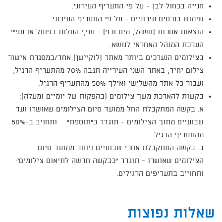
חנייה בכחול לבן - על פי התעריף העירוני.
שימוש בנכסים עירוניים - על פי התעריף העירוני.
הוצאות אחרות (חשמל, מים וכו') - עפ,י העלות בפועל או עפ"י
הערכת המנהל האחראי לנושא.
בצילומים הנערכים ביותר מאתר (לוקיישן) אחד/במסגרת אישור
צילום יחיד, באתר השני העירייה תגבה 70% מהתעריף הרגיל,
ועבור כל אתר מהשלישי ואילך 50% מהתעריף הרגיל.
בקשות להארכת משך צילומים (בהפקות של יומיים ומעלה):
א. בקשה המתקבלת החל ממועד סיום הצילומים שאושרו ועד
שבועיים מתוך הצילומים - תוגדר כ"תוספת" ותחויב ב-50%
מהתעריף הרגיל.
ב. בקשה המתקבלת אחרי שבועיים ויותר ממועד סיום
הצילומים שאושרו - תוגדר "כבקשה חדשה לתיאום צילומים"
ותחוייב בתעריפים הרגילים.
שאלות נפוצות