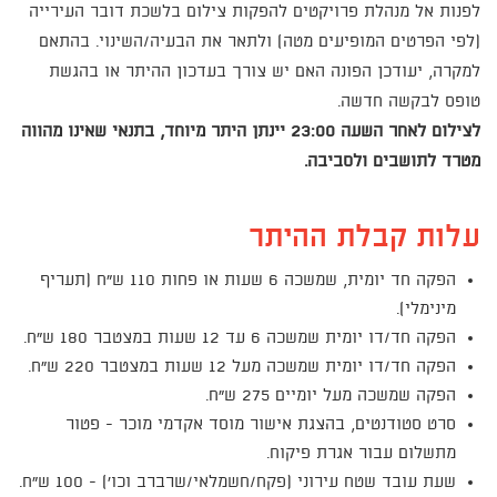
לפנות אל מנהלת פרויקטים להפקות צילום בלשכת דובר העירייה
(לפי הפרטים המופיעים מטה) ולתאר את הבעיה/השינוי. בהתאם
למקרה, יעודכן הפונה האם יש צורך בעדכון ההיתר או בהגשת
טופס לבקשה חדשה.
לצילום לאחר השעה 23:00 יינתן היתר מיוחד, בתנאי שאינו מהווה
מטרד לתושבים ולסביבה.
עלות קבלת ההיתר
הפקה חד יומית, שמשכה 6 שעות או פחות 110 ש"ח (תעריף
מינימלי).
הפקה חד/דו יומית שמשכה 6 עד 12 שעות במצטבר 180 ש"ח.
הפקה חד/דו יומית שמשכה מעל 12 שעות במצטבר 220 ש"ח.
הפקה שמשכה מעל יומיים 275 ש"ח.
סרט סטודנטים, בהצגת אישור מוסד אקדמי מוכר - פטור
מתשלום עבור אגרת פיקוח.
שעת עובד שטח עירוני (פקח/חשמלאי/שרברב וכו') - 100 ש"ח.