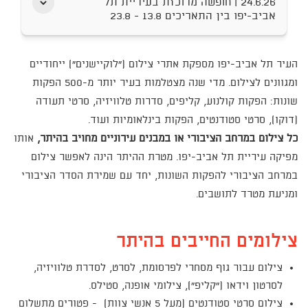
24.6.26 |
חופשה מרוכזת בעיריית תל
הצג
אביב-יפו בין התאריכים 13.8 - 23.8
תוכן
אודות
חופשה
מרוכזת
העיר תל אביב-יפו מספקת אתרי צילום ("לוקיישנים") ייחודיים
בעיריית
תל
ומגוונים לצילום.
מדי שנה מצטלמות בעיר יותר מ-500 הפקות
אביב-יפו
שונות: הפקות קולנוע, קליפים, סדרות טלוויזיה, סרטי תעודה
בין
(דוקו), סרטי סטודנטים, הפקות בינלאומיות ועוד.
התאריכים
13.8
כל צילום במרחב הציבורי או במבנים עירוניים
מחויב בהיתר,
אותו
-
מפיקה עיריית תל אביב-יפו.
מטרת ההיתר הינה לאפשר צילום
23.8
במרחב הציבורי להפקות השונות, יחד עם שמירת הסדר הציבורי
ומניעת מטרד לתושבים.
צילומים החייבים בהיתר
צילום עבור גוף מסחרי לפרסומת, לסרט, לסדרת טלוויזיה,
לסרטון וידאו ("קליפ"), צילומי אופנה, סטילס.
צילום סרטי סטודנטים (מעל 5 אנשי צוות) - פטורים מתשלום