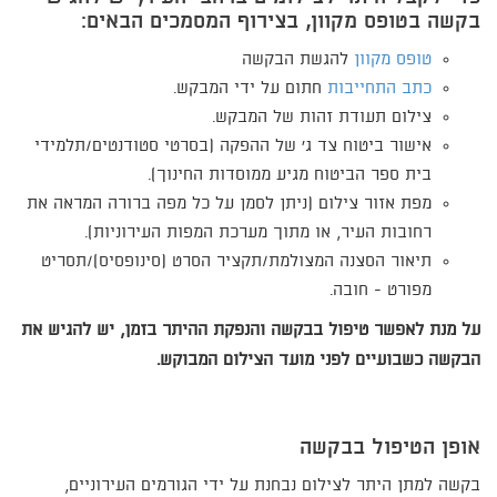
בקשה
בטופס מקוון
, בצירוף המסמכים הבאים:
טופס מקוון
להגשת הבקשה
כתב התחייבות
חתום על ידי המבקש.
צילום תעודת זהות של המבקש.
אישור ביטוח צד ג' של ההפקה (בסרטי סטודנטים/תלמידי
בית ספר הביטוח מגיע ממוסדות החינוך).
מפת אזור צילום (ניתן לסמן על כל מפה ברורה המראה את
רחובות העיר, או מתוך מערכת המפות העירוניות).
תיאור הסצנה המצולמת/תקציר הסרט (סינופסיס)/תסריט
מפורט - חובה.
על מנת לאפשר טיפול בבקשה והנפקת ההיתר בזמן, יש להגיש את
הבקשה כשבועיים לפני מועד הצילום המבוקש.
אופן הטיפול בבקשה
בקשה למתן היתר לצילום נבחנת על ידי הגורמים העירוניים,