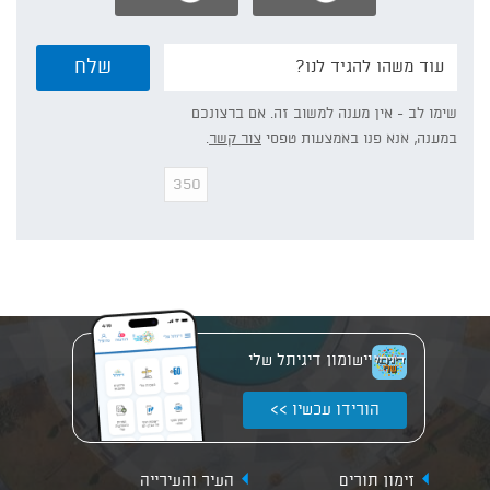
נשמח
שלח
אם
תפרט/י:
שימו לב - אין מענה למשוב זה. אם ברצונכם
במענה, אנא פנו באמצעות טפסי
צור קשר
.
יישומון דיגיתל שלי
הורידו עכשיו >>
זימון תורים
העיר והעירייה