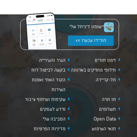
שביל
העצמאות
יישומון דיגיתל שלי
הורידו עכשיו >>
זימון תורים
העיר והעירייה
חילופי מחזיקים בארנונה
בקשה לביטול דוח
תל-קריירה
הקוד האתי ואמנת
השירות
תו חניה
שקיפות ושיתוף ציבור
תשלומים
מידע לעסקים
Open Data
הסביבה שלי
תנאי השימוש
מדיניות הפרטיות