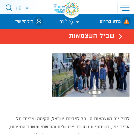
פתיחת
HE
פתיחת
תפריט
תפריט
שפות
לאתר עיריית
אתר
31°
מידע בחירום
דיגיתל שלי
תל-אביב
שביל העצמאות
לרגל יום העצמאות ה- 70 למדינת ישראל, הקימה עיריית תל
אביב-יפו, בשיתוף עם משרד 'ירושלים ומורשת' ומשרד התיירות,