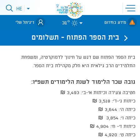
פתיחת
HE
פתיחת
תפריט
תפריט
שפות
לאתר עיריית
אתר
31°
מידע בחירום
דיגיתל שלי
תל-אביב
בית הספר הפתוח - תשלומים
בית הספר הפתוח שם דגש על חינוך לדמוקרטיה, ומשפחת
התלמידים הרב גילאית היא חלק מקהילת בית הספר.
גובה שכר הלימוד לשנת הלימודים תשפ"ו​:
חטיבה צעירה וכיתות א'-ב': ​3,493 ₪
כיתות ג'-ד': 3,518​ ₪
כיתה ה': 3,644​ ₪
כיתה ו': 3,854​ ₪
כיתות ז'- ח': 4,904​​ ₪
כיתה ט': 4,920 ₪