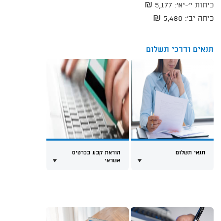
כיתות י'-יא': 5,177​ ​₪
כיתה יב': 5,480​ ₪ ​
תנאים ודרכי תשלום
תנאי תשלום
הוראת קבע בכרטיס
אשראי