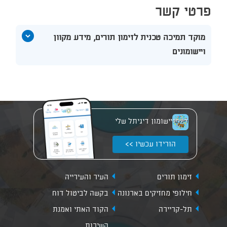
פרטי קשר
הצג
מוקד תמיכה טכנית לזימון תורים, מידע מקוון
תוכן
ויישומונים
אודות
מוקד
תמיכה
טכנית
לזימון
תורים,
מידע
יישומון דיגיתל שלי
מקוון
ויישומונים
הורידו עכשיו >>
זימון תורים
העיר והעירייה
חילופי מחזיקים בארנונה
בקשה לביטול דוח
תל-קריירה
הקוד האתי ואמנת
השירות