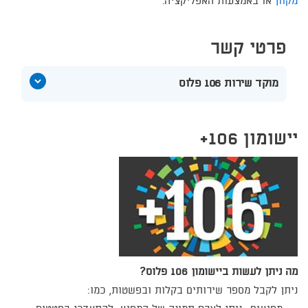
מקוון
או באמצעות האפליקציה.​
פרטי קשר
הצג
מוקד שירות 106 פלוס
תוכן
אודות
מוקד
שירות
יישומון 106+
106
פלוס
מה ניתן לעשות ביישומון ​106 פלוס?
ניתן לקבל מספר שירותים בקלות ובפשטות, כמו: