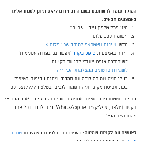
המוקד עומד לרשותכם בשגרה ובחירום 24/7 וניתן לפנות אלינו
באמצעים הבאים:
חיוג מכל טלפון נייד - 9106*
יישומון 106 פלוס
חדש!
שירות וואטסאפ למוקד 106 פלוס >​
דיווח באמצעות
טופס מקוון
(אפשר גם בצורה אנונימית​)
לשירותכם טופס ייעודי להגשת בקשות
לשמירת ס​רטונים ממצלמות העירייה
​בעלי חניה שמורה לנכה עם תמרור: ניתנת עדיפות בטיפול
בעת תפיסת מקום חניה השמור לנכים, בטלפון 03-5217777
​בדיקת סטטוס פניה שאינה אנונימית שנפתחה במוקד באחד מערוצי
הקשר (טלפון, אפליקציה או WhatsApp) ניתן לברר בכל אחד
מהערוצים הנ"ל.
לאנשים עם לקויות שמיעה:
באפשרותכם לפנות באמצעות
טופס