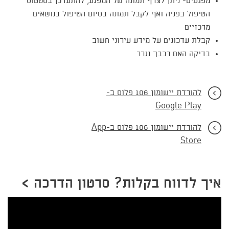
מפגעים- ניתן לצרף תמונה של המפגע, להתעדכן בסטטוס
הטיפול בפניה ואף לקבל תמונה בסיום הטיפול בנושאים
מרכזיים
קבלת עדכונים על מידע עירוני חשוב
בדיקה האם רכבך נגרר
להורדת יישומון 106 פלוס ב-
Google Play
להורדת יישומון 106 פלוס ב-App
Store
איך לדווח בקלות? סרטון הדרכה >