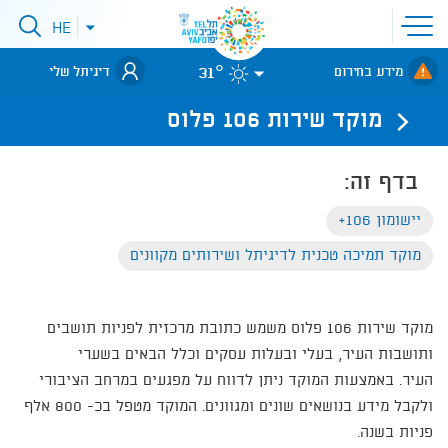
פתיחת
HE
פתיחת
תפריט
תפריט
שפות
לאתר עיריית
אתר
31°
מידע בחירום
דיגיתל שלי
תל-אביב
מוקד שירות 106 פלוס
בדף זה:
יישומון 106+
מוקד תמיכה טכנית לדיגיתל ושירותים מקוונים
מוקד שירות 106 פלוס משמש כתובת מרכזית לפניות תושבים
ותושבות העיר, בעלי ובעלות עסקים וכלל הבאים בשערי
העיר. באמצעות המוקד ניתן לדווח על מפגעים במרחב הציבורי
ולקבל מידע בנושאים שונים ומגוונים. המוקד מטפל בכ- 800 אלף
פניות בשנה.