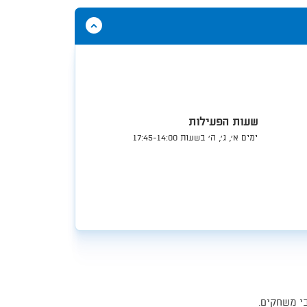
הסתר
תוכן
אודות
מייקטק
שעות הפעילות
ימים א', ג', ה' בשעות 17:45-14:00​​
י משחקים.