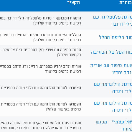
כותרת
תקציר
רועים
דנת פלסטלינה עם
התפוח המכושף – סדנת פלסטלינה גילי דרובר בספ
לדים
רכישת כרטיס בקישור שלהלן
ילי דרובר
ית
יאלה
החללית האישית ששומרת עלינו בהנחיית בר חיון ב
וד חליפת החלל
רכישת כרטיס בקישור שלהלן
ספריות
סדנת כתיבה עם שירי צוק בספריית בית אריאלה. 
וח העל של הכתיבה
בקישור שלהלן
עת סיפור עם אורית
אורית ונדב יחדיו מספרים: הדייג ודג הזהב בספרי
רכישת כרטיס בקישור
נדב יחדיו
דנת הולוגרמה עם
הצטרפו לסדנת הולוגרמה עם ולדי וינדה בספריית 
לדי וינדה
דנת הולוגרמה עם
הצטרפו לסדנת הולוגרמה עם ולדי וינדה בספריית 
כרטיס בקישור שלהלן
לדי וינדה
אל עצמי" - מפגש
מפגש מיוחד על מאחורי הקלעים של הסדרה המצלי
בספריית בית אריאלה. רכישת כרטיס בקישור שלה
יוחד