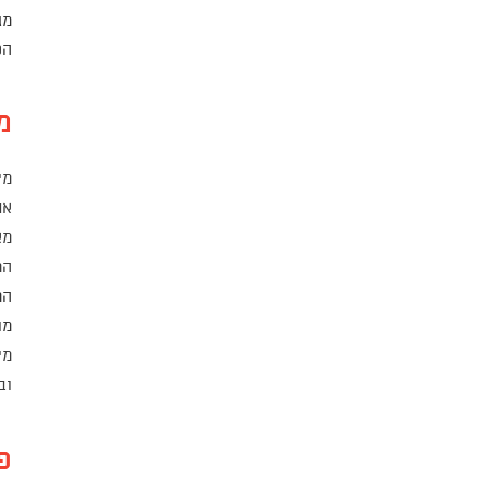
מג
הס
מ
מי
אר
מא
המ
המ
מו
מי
וב
פ