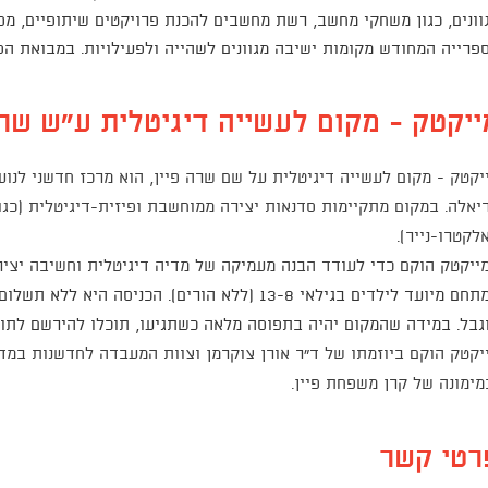
וונים, כגון משחקי מחשב, רשת מחשבים להכנת פרויקטים שיתופיים, מסכ
פרייה המחודש מקומות ישיבה מגוונים לשהייה ולפעילויות. במבואת הס
ייקטק - מקום לעשייה דיגיטלית ע"ש שרה
יקטק - מקום לעשייה דיגיטלית על שם שרה פיין, הוא מרכז חדשני לנו
יאלה. במקום מתקיימות סדנאות יצירה ממוחשבת ופיזית-דיגיטלית (כגו
לקטרו-נייר).
ייקטק הוקם כדי לעודד הבנה מעמיקה של מדיה דיגיטלית וחשיבה יצירת
תחם מיועד
לילדים בגילאי 13-8
(ללא הורים).
הכניסה היא ללא תשלום,
גבל. במידה שהמקום יהיה בתפוסה מלאה כשתגיעו, תוכלו להירשם לתו
יקטק הוקם ביוזמתו של ד"ר אורן צוקרמן וצוות המעבדה לחדשנות במד
מימונה של קרן משפחת פיין.
רטי קשר