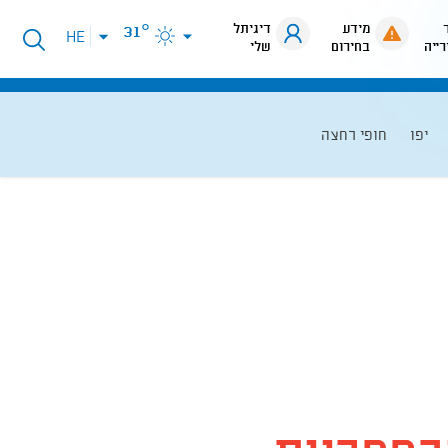
מידע
דיגיתל
31°
פתיחת
HE
רייה
בחירום
שלי
תפריט
שפות
יפו
חופי רחצה