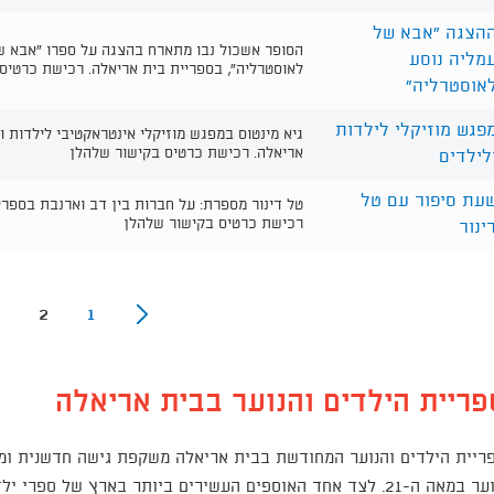
הצגה ״אבא של
הסופר אשכול נבו מתארח בהצגה על ספרו ״אבא ש
מליה נוסע
לאוסטרליה״, בספריית בית אריאלה. רכישת כרטיס
אוסטרליה״
פגש מוזיקלי לילדות
גיא מינטוס במפגש מוזיקלי אינטראקטיבי לילדות ו
אריאלה. רכישת כרטיס בקישור שלהלן
לילדים
עת סיפור עם טל
טל דינור מספרת: על חברות בין דב וארנבת בספרי
רכישת כרטיס בקישור שלהלן
ינור
2
1
פריית הילדים והנוער בבית אריאלה
ריית הילדים והנוער המחודשת בבית אריאלה משקפת גישה חדשנית ומ
ונוער במאה ה-21. לצד אחד האוספים העשירים ביותר בארץ של ספ