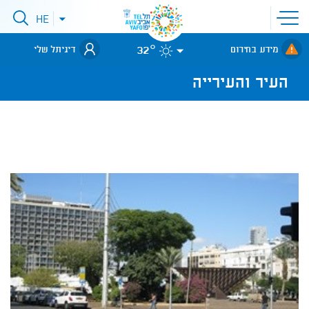
פתיחת
HE
פתיחת
תפריט
תפריט
שפות
לאתר עיריית
אתר
32°
מידע בחירום
דיגיתל שלי
תל-אביב
העיר והעירייה