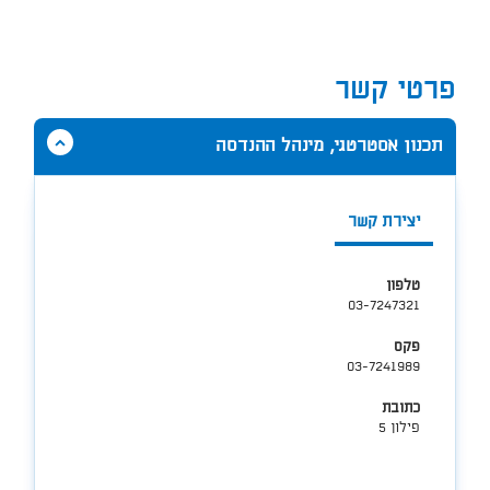
פרטי קשר
הסתר
תכנון אסטרטגי, מינהל ההנדסה
תוכן
אודות
תכנון
יצירת קשר
אסטרטגי,
מינהל
ההנדסה
טלפון
03-7247321
פקס
03-7241989
כתובת
פילון 5