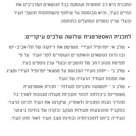
התכנית היא רב תחומית ועוסקת בכל הנושאים המרכיבים את
החיים בעיר, והיא מבוססת על שיתוף והשתתפות תושבי העיר
ובעלי עניין נוספים הפועלים בתחומה.
לתכנית האסטרטגית שלושה שלבים עיקריים:
שלב א': "פרופיל העיר" משרטט את דיוקנה של תל-אביב-יפו
ובו נדונו הנושאים והאתגרים העומדים לפני העיר על פי
תפיסת מגוון רחב של תושבים ובעלי ענין נוספים בעיר.
שלב ב' - "חזון העיר" המבוסס על ממצאי "פרופיל העיר" ומציג
את תמונת העתיד הרצויה של העיר .
שלב ג' – "הטמעה ותכניות פעולה" – תכנית אסטרטגית
מאופיינת ביכולתה לגזור תוכניות פעולה מגוונות לאורך כל
תהליך הכנת התכנית ולאחריו, שיקדמו את העיר לכיוון הרצוי.
במקביל מתבצעות פעולות מעקב ובקרה של בחינת ביצועי
העיריה ביחס לתוכניותיה ובחינת מצב העיר לאור חזון העיר.