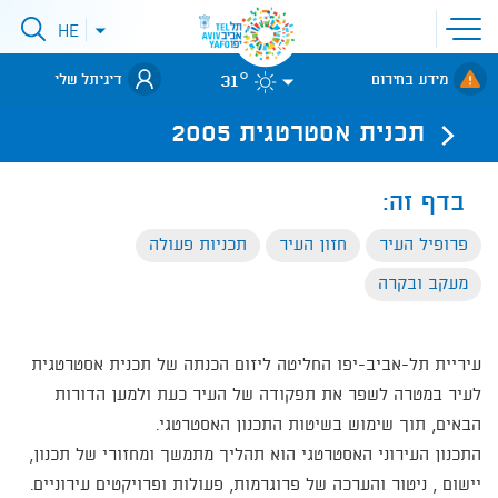
פתיחת
HE
פתיחת
תפריט
תפריט
שפות
לאתר עיריית
אתר
31°
מידע בחירום
דיגיתל שלי
תל-אביב
תכנית אסטרטגית 2005
בדף זה:
פרופיל העיר
חזון העיר
תכניות פעולה
מעקב ובקרה
עיריית תל-אביב-יפו החליטה ליזום הכנתה של תכנית אסטרטגית
לעיר במטרה לשפר את תפקודה של העיר כעת ולמען הדורות
הבאים, תוך שימוש בשיטות התכנון האסטרטגי.
התכנון העירוני האסטרטגי הוא תהליך מתמשך ומחזורי של תכנון,
יישום , ניטור והערכה של פרוגרמות, פעולות ופרויקטים עירוניים.