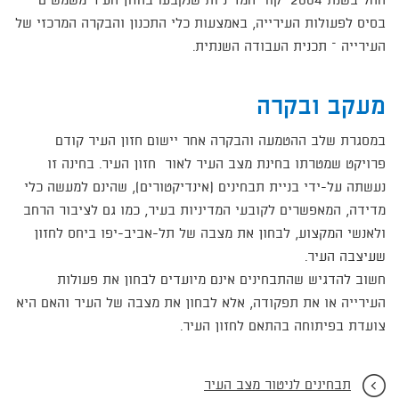
החל בשנת 2004 קווי המדיניות שנקבעו בחזון העיר משמשים
בסיס לפעולות העירייה, באמצעות כלי התכנון והבקרה המרכזי של
העירייה – תכנית העבודה השנתית.
מעקב ובקרה
במסגרת שלב ההטמעה והבקרה אחר יישום חזון העיר קודם
פרויקט שמטרתו בחינת מצב העיר לאור חזון העיר. בחינה זו
נעשתה על-ידי בניית תבחינים (אינדיקטורים), שהינם למעשה כלי
מדידה, המאפשרים לקובעי המדיניות בעיר, כמו גם לציבור הרחב
ולאנשי המקצוע, לבחון את מצבה של תל-אביב-יפו ביחס לחזון
שעיצבה העיר.
חשוב להדגיש שהתבחינים אינם מיועדים לבחון את פעולות
העירייה או את תפקודה, אלא לבחון את מצבה של העיר והאם היא
צועדת בפיתוחה בהתאם לחזון העיר.
תבחינים לניטור מצב העיר