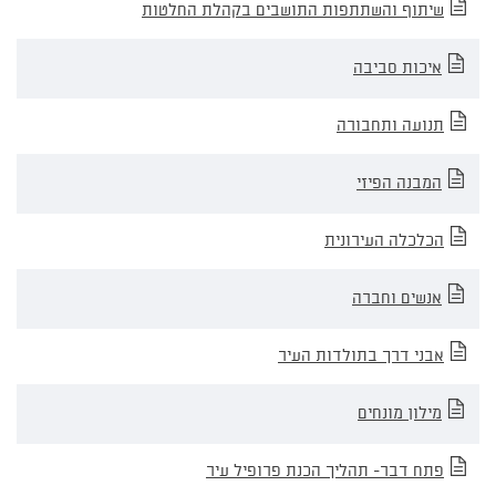
שיתוף והשתתפות התושבים בקהלת החלטות
תכנית
אסטרטגית
2005
איכות סביבה
תנועה ותחבורה
המבנה הפיזי
הכלכלה העירונית
אנשים וחברה
אבני דרך בתולדות העיר
מילון מונחים
פתח דבר- תהליך הכנת פרופיל עיר