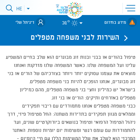
פתיחת
HE
סגירת
תפריט
תפריט
שפות
לאתר עיריית
אתר
31°
מידע בחירום
דיגיתל שלי
תל-אביב
השירות לבני משפחה מטפלים
טיפול בהורים או בבני ובנות זוג מבוגרים הוא שלב בחיים המשפיע
עלינו ועל המשפחה שלנו. כאשר המשפחה שלנו מזדקנת ואנחנו
מוצאים את עצמנו עסוקים יותר ויותר בצורכיהם של הורים או בני
זוג מבוגרים, אנחנו הופכים להיות בני משפחה מטפלים.
בישראל יש כמיליון וחצי בני משפחה מטפלים, מהם כמיליון
מטפלים באזרחים ותיקים: הורים או בני זוג.
כבני משפחה מטפלים אנחנו מתמודדים עם ריבוי תפקידים
וממלאים מגוון תפקידים בתדירות משתנה: החל מטיפול פיזי, דרך
ניהול הטיפול הרפואי וטיפול בנושאים ביורוקרטיים שונים, ועד
להתמודדות עם עומס רגשי ומשימות יום יומיות נוספות. האתגר
המרכזי הוא לשלב את שלל המשימות הללו עם חיי היומיום -