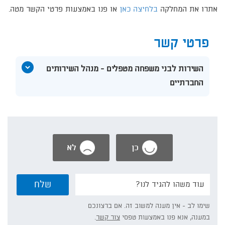
אתרו את המחלקה
בלחיצה כאן
או פנו באמצעות פרטי הקשר מטה.
פרטי קשר
הצג
השירות לבני משפחה מטפלים - מנהל השירותים
תוכן
החברתיים
אודות
השירות
לבני
משפחה
מטפלים
-
מנהל
כן
לא
השירותים
החברתיים
נשמח
שלח
אם
תפרט/י:
שימו לב - אין מענה למשוב זה. אם ברצונכם
במענה, אנא פנו באמצעות טפסי
צור קשר
.