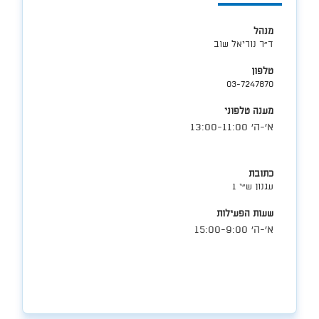
אגף
הפיקוח
מנהל
ד"ר נוריאל שוב
טלפון
03-7247870
מענה טלפוני
​א'-ה' 13:00-11:00​
כתובת
עגנון ש"י 1
שעות הפעילות
​א'-ה' 15:00-9:00