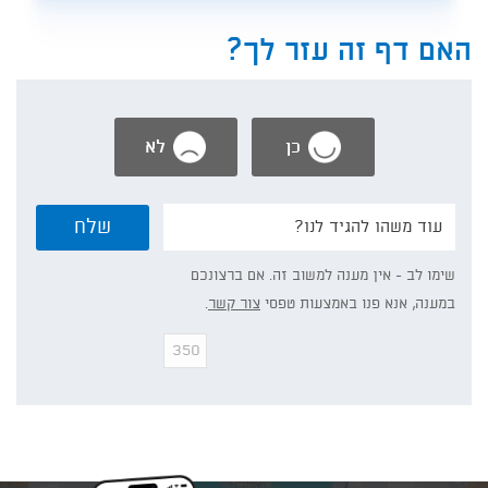
האם דף זה עזר לך?
כן
לא
נשמח
שלח
אם
תפרט/י:
שימו לב - אין מענה למשוב זה. אם ברצונכם
במענה, אנא פנו באמצעות טפסי
צור קשר
.