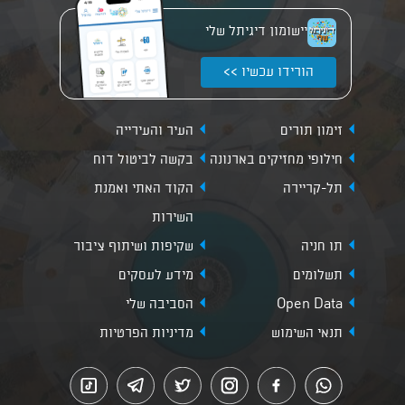
יישומון דיגיתל שלי
הורידו עכשיו >>
זימון תורים
העיר והעירייה
חילופי מחזיקים בארנונה
בקשה לביטול דוח
תל-קריירה
הקוד האתי ואמנת
השירות
תו חניה
שקיפות ושיתוף ציבור
תשלומים
מידע לעסקים
Open Data
הסביבה שלי
תנאי השימוש
מדיניות הפרטיות