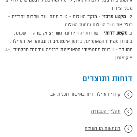
אינטנסיבית בבניה גבוהה מאד, קיימת ומתוכננת, ובמגרשים גדולים
משני צידיו
2.
מקטע מרכזי
- מוקד השלום - גשר מוזס עד שדרות יהודית -
כולל את גשר השלום ותחנת השלום.
3.
מקטע דרומי
- שדרות יהודית עד גשר יצחק שדה - שכונת
ביצרון ממזרח המאופיינת בדופן אינטנסיבית וגבוהה אל האיילון.
ממערב - שכונת מונטפיורי המאופיינת בבנייה עירונית מרקמית (4-
5 קומות).
דוחות ותוצרים
קירוי האיילון דיון באישור תכנית אב
תהליך העבודה
דוגמאות מן העולם