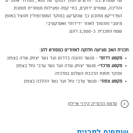
של שטח ציבורי חדש שיהפוך למוקד של פנאי, מסלולי אופניים
והליכה, שטחים ירוקים, בתי קפה ופעילות מסחרית תומכת.
הפרוייקט מתוכנן כך שהקרקע במוקד המטרופולין תנוצל באופן
מיטבי ותהפוך לאזור ידידותי ואטרקטיבי.
שטח התכנית: כ-2,500 דונם.
תכנית האב מציעה חלוקה לאזורים כמפורט להן:
מקטע דרומי
- מגשר ההגנה בדרום ועד גשר יצחק שדה בצפון.
מקטע מרכזי-
מגשר יצחק שדה ועד גשר ערבי נחל בצפון
ומוקד תחנת הרכבת השלום במרכזה.
מקטע צפוני
- מגשר ערבי נחל ועד גשר ההלכה בצפון.
סרטון הדמייה קירוי איילון
שותפים לתכנית