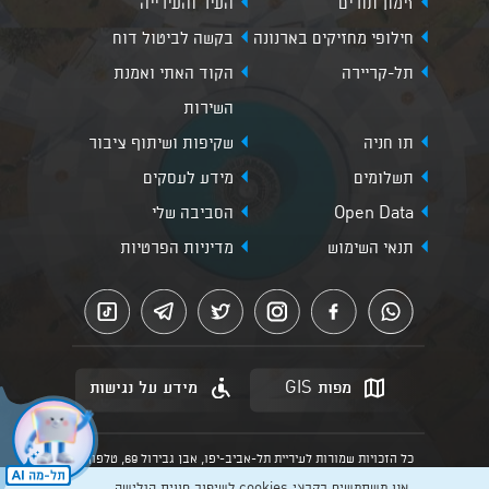
זימון תורים
העיר והעירייה
חילופי מחזיקים בארנונה
בקשה לביטול דוח
תל-קריירה
הקוד האתי ואמנת
השירות
תו חניה
שקיפות ושיתוף ציבור
תשלומים
מידע לעסקים
Open Data
הסביבה שלי
תנאי השימוש
מדיניות הפרטיות
מפות GIS
מידע על נגישות
כל הזכויות שמורות לעיריית תל-אביב-יפו, אבן גבירול 69, טלפון:
3013* מהנייד. האתר מספק מידע כללי בלבד.
אנו משתמשים בקבצי cookies לשיפור חווית הגלישה,