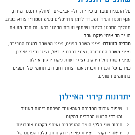
על התכנית עובדים עיריית תל- אביב-יפו (מחלקת תכנון מזרח,
אגף תכנון העיר) ומשרד לרמן אדריכלים בע"מ וסטודיו צורא בע"מ.
תהליך התכנון בליווי ושיתוף וועדת ההיגוי בראשות חבר מועצת
העיר מר איתי פנקס ארד.
חברים בוועדה
: נציגי משרד הפנים, נציגי המשרד להגנת הסביבה,
נציגי משרד התחבורה, נציגי רכבת ישראל, נציגי נתיבי איילון,
נציגי רשות נחל הירקון, נציגי רשות ניקוז ירקון-איילון.
כמו כן על הכנת התכנית אמון צוות רחב ורב תחומי של יועצים
בתחומים השונים.
יתרונות קירוי האיילון
שיפור איכות הסביבה באמצעות הפחתת זיהום האוויר
ומטרדי הרעש הכבדים במקום.
חיבור שני חלקי העיר המופרדים ואיחוי רקמות אורבניות.
"ריאה ירוקה" - יצירת פארק ירוק נרחב בלבו הפועם של