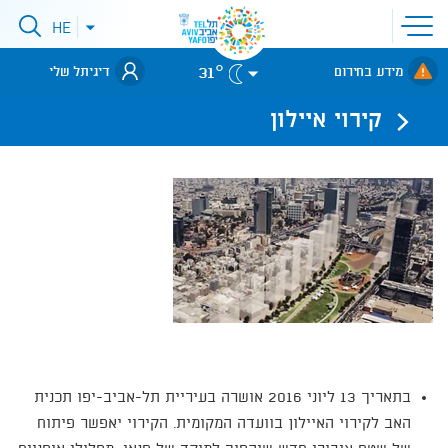
פתיחת
HE
פתיחת
תפריט
תפריט
שפות
לאתר עיריית
אתר
31°
מידע בחירום
דיגיתל שלי
תל-אביב
קירוי איילון
בתאריך 13 ליוני 2016 אושרה בעיריית תל-אביב-יפו תכנית
האב לקירוי האיילון בוועדה המקומית. הקירוי יאפשר פיתוח