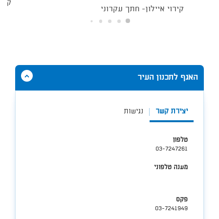
קירו
קירוי איילון- חתך עקרוני
הסתר
האגף לתכנון העיר
תוכן
אודות
האגף
יצירת קשר
נגישות
לתכנון
העיר
טלפון
03-7247261
מענה טלפוני
פקס
03-7241949