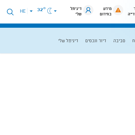
מידע
דיגיתל
32°
פתיחת
HE
רייה
בחירום
שלי
תפריט
שפות
ח
סביבה
דיור ונכסים
דיגיתֵל שלי