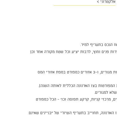
אלקטרוני >
טח הנכס בתעריף למ"ר.
ות פנים וחוץ, לרבות יציע וכל שטח מקורה אחר וכן
- בעיר 5 אזורים גיאוגרפיים כמפורט במפת אזורי המס ליחידות מגורים, ו-3 אזורים כמפורט במפת אזורי המס
ת המפורטות בצו הארנונה הכללית לאותה השנה).
שלא למגורים.
ים, מרכזי קניות, קרקע תפוסה וכו' - הכל כמפורט
הארנונה, תחוייב בתעריף השיורי של "בניינים שאינם