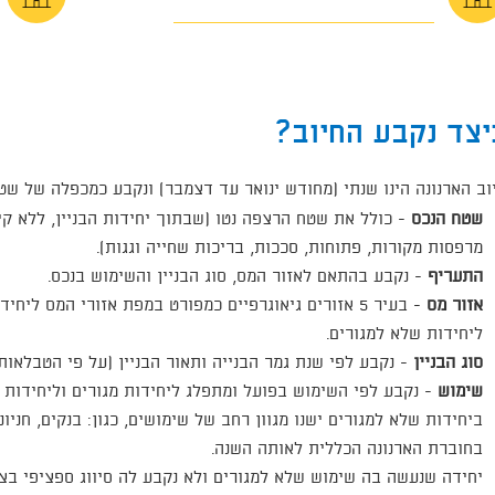
יצד נקבע החיוב?
וב הארנונה הינו שנתי (מחודש ינואר עד דצמבר) ונקבע כמכפלה של ש
שטח הנכס
- כולל את שטח הרצפה נטו (שבתוך יחידות הבניין, ללא קיר
מרפסות מקורות, פתוחות, סככות, בריכות שחייה וגגות).
התעריף
- נקבע בהתאם לאזור המס, סוג הבניין והשימוש בנכס.
אזור מס
ליחידות שלא למגורים.
סוג הבניין
- נקבע לפי שנת גמר הבנייה ותאור הבניין (על פי הטבלאו
שימוש
- נקבע לפי השימוש בפועל ומתפלג ליחידות מגורים וליחידות 
ביחידות שלא למגורים ישנו מגוון רחב של שימושים, כגון: בנקים, חניונ
בחוברת הארנונה הכללית לאותה השנה.
יחידה שנעשה בה שימוש שלא למגורים ולא נקבע לה סיווג ספציפי בצו 