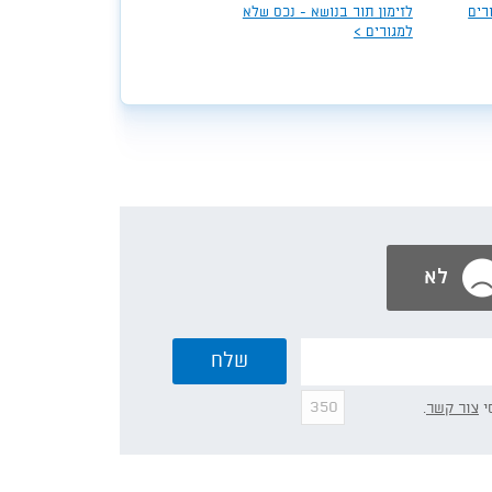
רים
לזימון תור בנושא - נכס שלא
למגורים >
לא
שלח
י
צור קשר
.