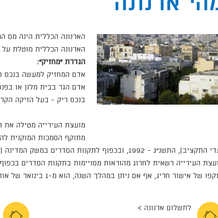
הי ארנונה
הארנונה הכללית הינה מס המו
הארנונה הכללית מוטלת על ה
הגדרת "מחזיק":
אדם המחזיק למעשה בנכס והו
אדם הגר בבית מלון או בפנסי
בנכס ריק - בעל הזיקה הקרו
מועצת העירייה מטילה את ה
מתוקף הסמכות המוקנית לה 
ציב), התשנ"ג - 1992, ובכפוף לתקנות הסדרים במשק המדינה (ארנונה כללית ברשויות המקומיות), התשס"ז - 2007.
עצת העירייה רשאית לחרוג מהוראות מסויימות בתקנות הסדרים בכפוף 
פו של אישור חריג, אף אם ניתן במהלך השנה, הוא מ-1 בינואר של אותה שנה.
לתשלום ארנונה >