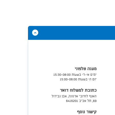
הסתר
תוכן
אודות
פנייה
או
השגה
בנוגע
לחיוב
מענה טלפוני
הארנונה
ימים א'-ד' בשעות 15:30-08:00
יום ה' בשעות 15:00-08:00​​
כתובת למשלוח דואר
האגף לחיובי ארנונה, אבן גבירול
69, תל אביב 6416201
קישור נוסף