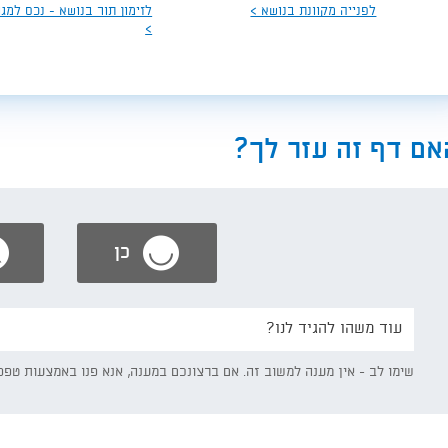
לפנייה מקוונת בנושא >
לזימון תור בנושא - נכס למגו
>
אם דף זה עזר לך?
כן
נשמח
אם
תפרט/י:
שימו לב - אין מענה למשוב זה. אם ברצונכם במענה, אנא פנו באמצעות טפס