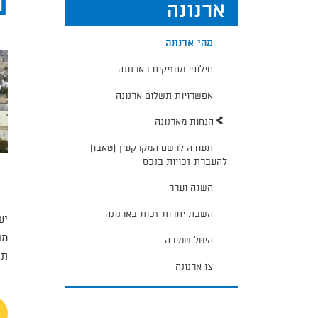
מ
ארנונה
מהי ארנונה
חילופי מחזיקים בארנונה
אפשרויות תשלום ארנונה
הנחות מארנונה
תעודה לרשם המקרקעין (טאבו)
להעברת זכויות בנכס
השגה וערר
השבת יתרות זכות בארנונה
יעדי התק
מו
היטל שמירה
תוק
צו ארנונה