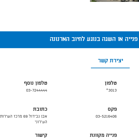
פנייה או השגה בנוגע לחיוב הארנונה
יצירת קשר
טלפון
טלפון נוסף
03-7244444
3013*
פקס
כתובת
03-5216406
אבן גבירול 69 מרכז השירות
העירוני
פנייה מקוונת
קישור