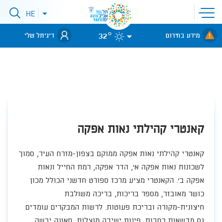
פתיחת
HE
סגירת
תפריט
תפריט
שפות
לאתר עיריית
אתר
32°
מידע בחירום
דיגיתל שלי
תל-אביב
קאנטרי קהילתי נאות אפקה
​קאנטרי קהילתי נאות אפקה ממוקם בצפון-מזרח העיר, סמוך
לשכונות נאות אפקה א', הדר אפקה, רמת החייל ונאות
אפקה ב'. הקאנטרי מציע מרכז ספורט חדשני הכולל מכון
כושר מאובזר, מספר בריכות, בריכה משולבת
חיצונית-מקורה ובריכת פעוטות. לרשות המבקרים עומדים
גם מדשאות רחבות, פינות ישיבה מוצלות, סאונה יבשה,