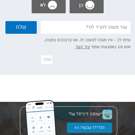
כן
לא
נשמח
שלח
אם
תפרט/י:
שימו לב - אין מענה למשוב זה. אם ברצונכם במענה,
אנא פנו באמצעות טפסי
צור קשר
.
יישומון דיגיתל שלי
הורידו עכשיו >>