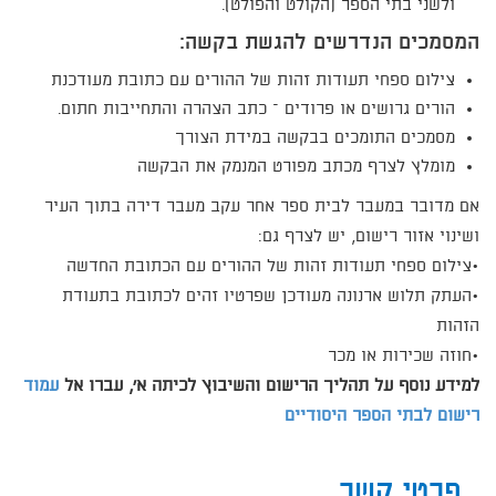
ולשני בתי הספר (הקולט והפולט).
המסמכים הנדרשים להגשת בקשה:
צילום ספחי תעודות זהות של ההורים עם כתובת מעודכנת
הורים גרושים או פרודים – כתב הצהרה והתחייבות חתום.
מסמכים התומכים בבקשה במידת הצורך
מומלץ לצרף מכתב מפורט המנמק את הבקשה
אם מדובר במעבר לבית ספר אחר עקב מעבר דירה בתוך העיר
ושינוי אזור רישום, יש לצרף גם:
•צילום ספחי תעודות זהות של ההורים עם הכתובת החדשה
•העתק תלוש ארנונה מעודכן שפרטיו זהים לכתובת בתעודת
הזהות​
•חוזה שכירות או מכר
למידע נוסף על תהליך הרישום והשיבוץ לכיתה א', עברו אל
עמוד
רישום לבתי הספר היסודיים
פרטי קשר