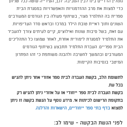
גומלין הדדיים בינו לבין הסביבה. לכן, העירייה עושה ככל שניתן
כדי למצות את מרב ההזדמנויות והאפשרויות במסגרת הבית
ספרית בה התלמיד מצוי, בשיתוף פעולה בין הגורמים המעורבים
השונים ותוך ראיית טובת הילד במרכז ובראש סדר העדיפויות.
עם זאת, בשל סיבות שונות ואילוצים, קיים לעיתים צורך להעביר
את התלמיד למסגרת לימודית אחרת, לאחר שמוצו כל התהליכים
הבית ספריים. העברת התלמיד תתבצע בשיתוף הגורמים
המעורבים ובהמשך לחשיבה ולהבנה משותפת כי זהו הפתרון
המיטבי בנסיבות הקיימות.
לתשומת הלב, בקשת העברה לבית ספר אזורי אחר ניתן להגיש
בכל עת.
בקשת העברה לבית ספר ייחודי או על אזורי ניתן להגיש רק
בתקופת הרישום לכיתות א'. מידע נוסף על הגשת בקשה זו ניתן
למצוא
בדף בתי ספר ייחודיים, הישארות והדלגה.
לפני הגשת הבקשה - שימו לב: