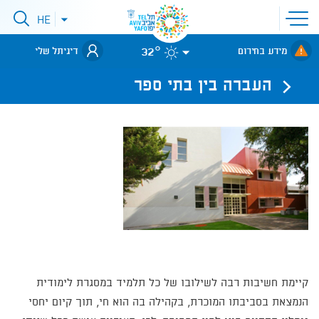
פתיחת
HE
פתיחת
תפריט
תפריט
שפות
לאתר עיריית
אתר
32°
מידע בחירום
דיגיתל שלי
תל-אביב
העברה בין בתי ספר
קיימת חשיבות רבה לשילובו של כל תלמיד במסגרת לימודית
הנמצאת בסביבתו המוכרת, בקהילה בה הוא חי, תוך קיום יחסי