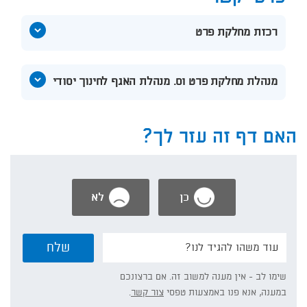
הצג
רכזת מחלקת פרט
תוכן
אודות
טלי
הצג
מנהלת מחלקת פרט וס. מנהלת האגף לחינוך יסודי
בן
תוכן
ישי
אודות
שגית
שמש
האם דף זה עזר לך?
כן
לא
נשמח
שלח
אם
תפרט/י:
שימו לב - אין מענה למשוב זה. אם ברצונכם
במענה, אנא פנו באמצעות טפסי
צור קשר
.