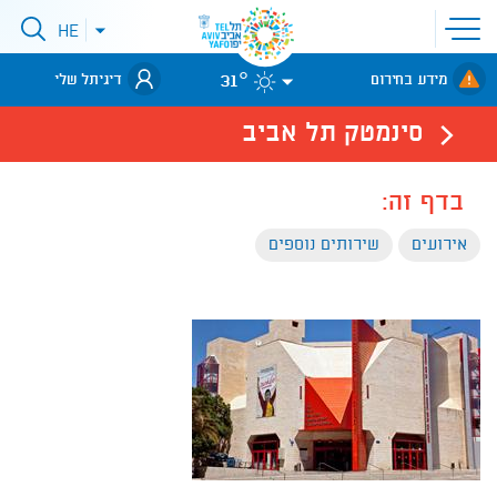
פתיחת
HE
פתיחת
תפריט
תפריט
שפות
לאתר עיריית
אתר
31°
מידע בחירום
דיגיתל שלי
תל-אביב
סינמטק תל אביב
בדף זה:
אירועים
שירותים נוספים