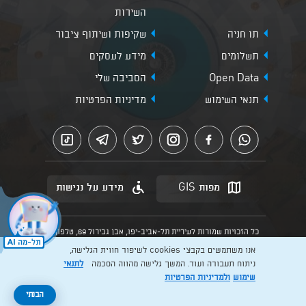
השירות
תו חניה
שקיפות ושיתוף ציבור
תשלומים
מידע לעסקים
Open Data
הסביבה שלי
תנאי השימוש
מדיניות הפרטיות
מפות GIS
מידע על נגישות
כל הזכויות שמורות לעיריית תל-אביב-יפו, אבן גבירול 69, טלפון:
3013* מהנייד. האתר מספק מידע כללי בלבד.
אנו משתמשים בקבצי cookies לשיפור חווית הגלישה,
הנוסח המחייב הוא זה הקבוע בהוראות הדין הרלוונטיות כפי שתהיינה
בתוקף מעת לעת
ניתוח תעבורה ועוד. המשך גלישה מהווה הסכמה
לתנאי
שימוש
ולמדיניות הפרטיות
Created by: Layer. Digital studio
הבנתי