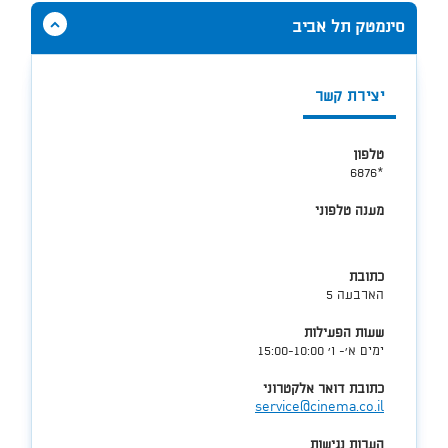
הסתר
סינמטק תל אביב
תוכן
אודות
סינמטק
יצירת קשר
תל
אביב
טלפון
*6876
מענה טלפוני
כתובת
הארבעה 5
שעות הפעילות
ימים א'- ו' 15:00-10:00
כתובת דואר אלקטרוני
service@cinema.co.il
הערות נגישות