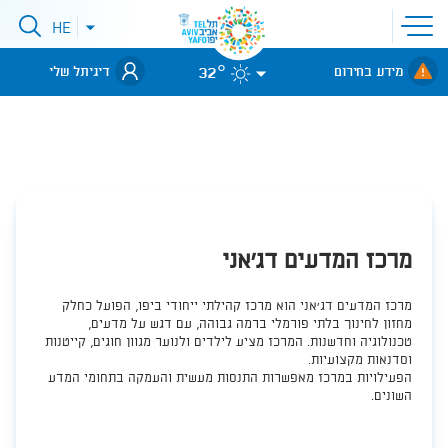
פתיחת
HE
סגירת
תפריט
תפריט
שפות
לאתר עיריית
אתר
32°
מידע בחירום
דיגיתל שלי
תל-אביב
מרכז המדעים דג'אני
​​מרכז המדעים דג'אני הוא מרכז קהילתי ייחודי ביפו, הפועל כחלק
מחזון לחינוך בלתי פורמלי ברמה גבוהה, עם דגש על מדעים,
טכנולוגיה וחדשנות. המרכז מציע לילדים ולנוער מגוון חוגים, קייטנות
וסדנאות מקצועיות.
הפעילויות במרכז מאפשרות התנסות מעשית והעמקה בתחומי המדע
השונים.