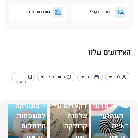
יש מדען בקהל?
התנדבות במרכז
האירועים
שלנו
למי
מתי
תחומי עניין
סדנת
קולאז'
שלישי מדעי
שלישי מדעי
דקאלים על
- בוטניקה
- תעתועי
צלחות
למשפחות
נמצאו 4 תוצאות
ראייה
קרמיקה!
מיוחדות
10 ש"ח
100
10 ש"ח