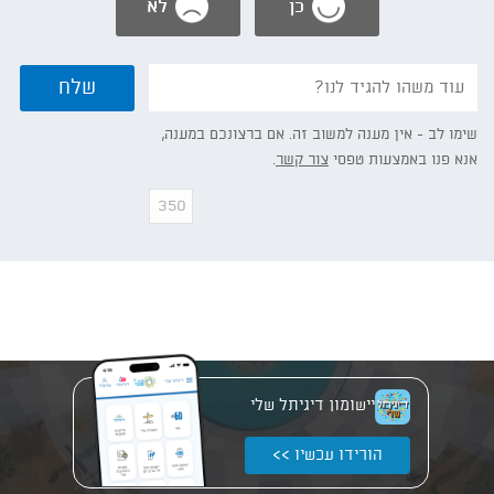
כן
לא
נשמח
שלח
אם
תפרט/י:
שימו לב - אין מענה למשוב זה. אם ברצונכם במענה,
אנא פנו באמצעות טפסי
צור קשר
.
יישומון דיגיתל שלי
הורידו עכשיו >>