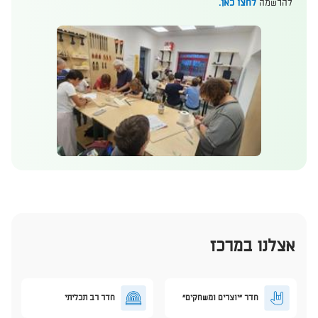
להרשמה
לחצו כאן. ​
אצלנו במרכז
חדר "יוצרים ומשחקים"
חדר רב תכליתי