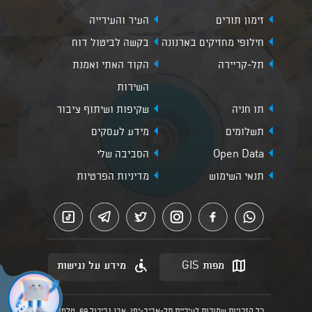
זימון תורים
העיר והעירייה
חילופי מחזיקים בארנונה
בקשה לביטול דוח
תל-קריירה
הקוד האתי ואמנת
השירות
תו חניה
שקיפות ושיתוף ציבור
תשלומים
מידע לעסקים
Open Data
הסביבה שלי
תנאי השימוש
מדיניות הפרטיות
מפות GIS
מידע על נגישות
כל הזכויות שמורות לעיריית תל-אביב-יפו, אבן גבירול 69, טלפון: