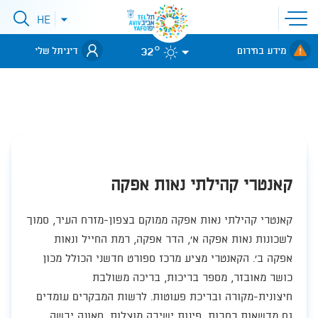
פתיחת
HE
סגירת
תפריט
תפריט
שפות
לאתר עיריית
אתר
32°
מידע בחירום
דיגיתל שלי
תל-אביב
קאנטרי קהילתי נאות אפקה
​קאנטרי קהילתי נאות אפקה ממוקם בצפון-מזרח העיר, סמוך
לשכונות נאות אפקה א', הדר אפקה, רמת החייל ונאות
אפקה ב'. הקאנטרי מציע מרכז ספורט חדשני הכולל מכון
כושר מאובזר, מספר בריכות, בריכה משולבת
חיצונית-מקורה ובריכת פעוטות. לרשות המבקרים עומדים
גם מדשאות רחבות, פינות ישיבה מוצלות, סאונה יבשה,