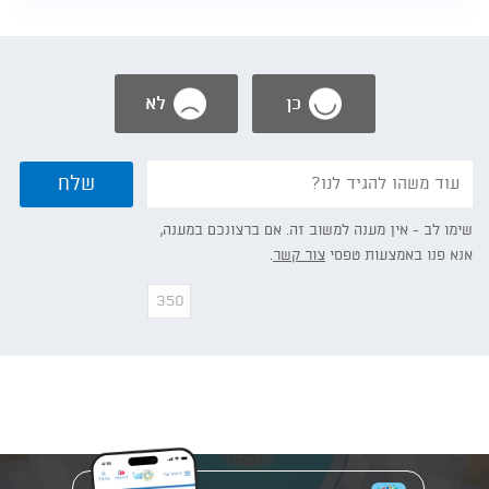
כן
לא
נשמח
שלח
אם
תפרט/י:
שימו לב - אין מענה למשוב זה. אם ברצונכם במענה,
אנא פנו באמצעות טפסי
צור קשר
.