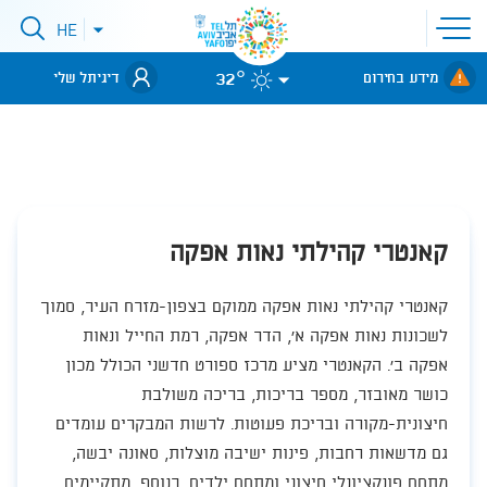
פתיחת
HE
סגירת
תפריט
תפריט
שפות
לאתר עיריית
אתר
32°
מידע בחירום
דיגיתל שלי
תל-אביב
קאנטרי קהילתי נאות אפקה
​קאנטרי קהילתי נאות אפקה ממוקם בצפון-מזרח העיר, סמוך
לשכונות נאות אפקה א', הדר אפקה, רמת החייל ונאות
אפקה ב'. הקאנטרי מציע מרכז ספורט חדשני הכולל מכון
כושר מאובזר, מספר בריכות, בריכה משולבת
חיצונית-מקורה ובריכת פעוטות. לרשות המבקרים עומדים
גם מדשאות רחבות, פינות ישיבה מוצלות, סאונה יבשה,
מתחם פונקציונלי חיצוני ומתחם ילדים. בנוסף, מתקיימים