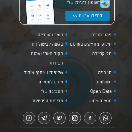
יישומון דיגיתל שלי
הורידו עכשיו >>
זימון תורים
העיר והעירייה
חילופי מחזיקים בארנונה
בקשה לביטול דוח
תל-קריירה
הקוד האתי ואמנת
השירות
תו חניה
שקיפות ושיתוף ציבור
תשלומים
מידע לעסקים
Open Data
הסביבה שלי
תנאי השימוש
מדיניות הפרטיות