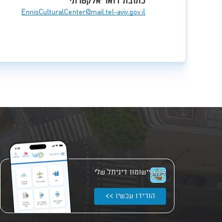
כתובת דואר אלקטרוני
EnnisCulturalCenter@mail.tel-aviv.gov.il
יישומון דיגיתל שלי
הורידו עכשיו >>