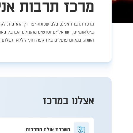
מרכז תרבות אני
​​מרכז תרבות אניס, בלב שכונת יפו ד', הוא בית ל
השנה. במקום פועלים בית קפה וחניה ללא תשלום לכ־80 כלי רכב, לצד חניות נכים וחניה בכחו
אצלנו במרכז
השכרת אולם התרבות