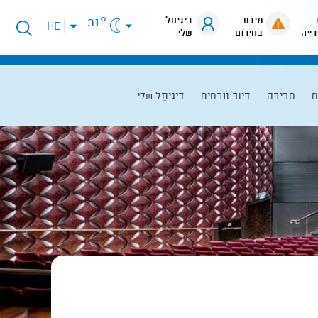
מידע
דיגיתל
31°
פתיחת
HE
רייה
בחירום
שלי
תפריט
שפות
ח
סביבה
דיור ונכסים
דיגיתֵל שלי