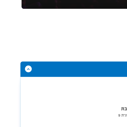
הסתר
תוכן
אודות
אודיטוריום
אניס
בת
ית 9