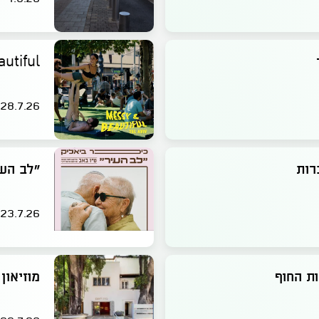
y & Beautiful
28.7.26
רות
"לב העי
23.7.26
ות החוף
מוזיאון