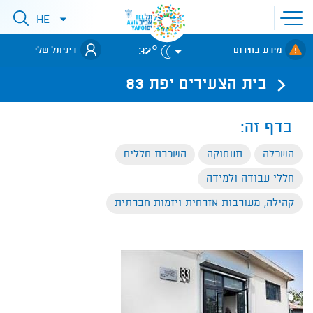
פתיחת
HE
סגירת
תפריט
תפריט
שפות
לאתר עיריית
אתר
32°
מידע בחירום
דיגיתל שלי
תל-אביב
בית הצעירים יפת 83
בדף זה:
השכלה
תעסוקה
השכרת חללים
חללי עבודה ולמידה
קהילה, מעורבות אזרחית ויזמות חברתית