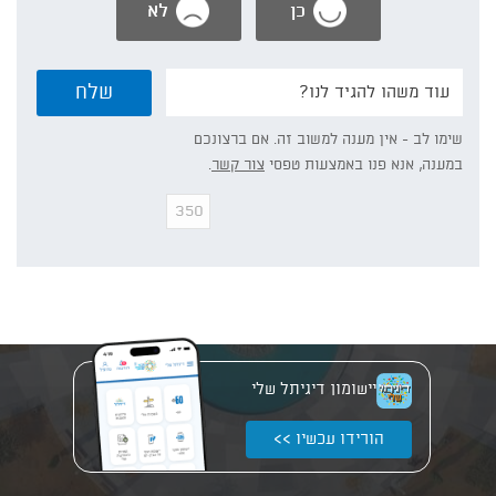
כן
לא
נשמח
שלח
אם
תפרט/י:
שימו לב - אין מענה למשוב זה. אם ברצונכם
במענה, אנא פנו באמצעות טפסי
צור קשר
.
יישומון דיגיתל שלי
הורידו עכשיו >>