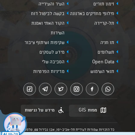
זימון תורים
העיר והעירייה
חילופי מחזיקים בארנונה
בקשה לביטול דוח
תל-קריירה
הקוד האתי ואמנת
השירות
תו חניה
שקיפות ושיתוף ציבור
תשלומים
מידע לעסקים
Open Data
הסביבה שלי
תנאי השימוש
מדיניות הפרטיות
מפות GIS
מידע על נגישות
כל הזכויות שמורות לעיריית תל-אביב-יפו, אבן גבירול 69, טלפון:
3013* מהנייד. האתר מספק מידע כללי בלבד.