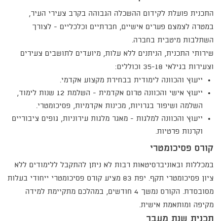
התכנית פועלת לקידום ההשכלה הגבוהה בקרב צעירי העיר,
במטרה לצמצם פערים אישיים, חברתיים וכלכליים - לצורך
השתלבות מיטבית בחברה.
שירותי התכנית, הניתנים ללא עלות, מיועדים לתושבים צעירים
וצעירות בגילאי 35-18 וכוללים:
ייעוץ והכוונה לימודית בבחירת מקצוע אקדמי.
ייעוץ אישי והכוונה טרום אקדמית - השלמת 12 שנות לימוד,
השלמה ושיפור בגרויות, מכינות אקדמיות, פסיכומטרי.
ייעוץ והכוונה למלגות - מאגר מלגות עירוניות, גופים ציבוריים
וקרנות פרטיות.
קורס פסיכומטרי
במכללות ובאוניברסיטאות רבות לא ניתן להתקבל ללימודים ללא
ציון פסיכומטרי תקף. יפת 83 מציע קורס פסיכומטרי ייחודי בעלות
מסובסדת. הקורס נמשך 4 חודשים, במהלכם מתקיימת למידה
מקיפה ומותאמת אישית.​​
תכנית שנת מעבר