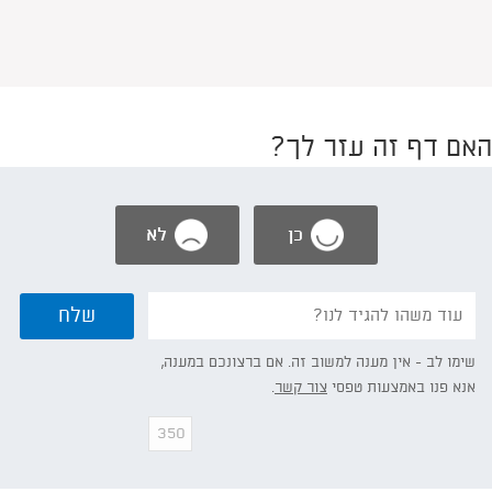
האם דף זה עזר לך?
כן
לא
נשמח
שלח
אם
תפרט/י:
שימו לב - אין מענה למשוב זה. אם ברצונכם במענה,
אנא פנו באמצעות טפסי
צור קשר
.