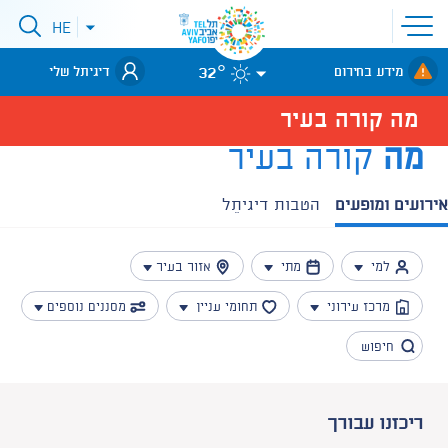
פתיחת
HE
סגירת
תפריט
תפריט
שפות
לאתר עיריית
אתר
32°
מידע בחירום
דיגיתל שלי
תל-אביב
מה קורה בעיר
מה
קורה בעיר
אירועים ומופעים
הטבות דיגיתֵל
למי
מתי
אזור בעיר
מרכז עירוני
תחומי עניין
מסננים נוספים
ריכזנו עבורך