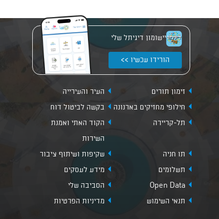
יישומון דיגיתל שלי
הורידו עכשיו >>
זימון תורים
העיר והעירייה
חילופי מחזיקים בארנונה
בקשה לביטול דוח
תל-קריירה
הקוד האתי ואמנת
השירות
תו חניה
שקיפות ושיתוף ציבור
תשלומים
מידע לעסקים
Open Data
הסביבה שלי
תנאי השימוש
מדיניות הפרטיות