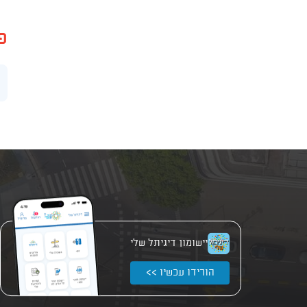
פ
יישומון דיגיתל שלי
הורידו עכשיו >>