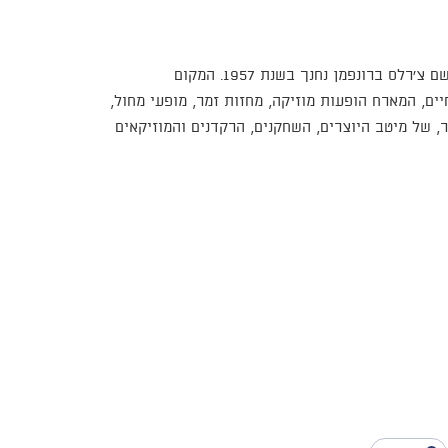
היכל התרבות תל אביב על שם צ'רלס ברונפמן נחנך בשנת 1957. המקום
ים, המארח הופעות מוזיקה, מחזות זמר, מופעי מחול,
ר, של מיטב היוצרים, השחקנים, הרקדנים והמוזיקאים