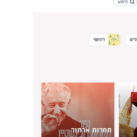
יים
דיגיטף
תחרות ארתור