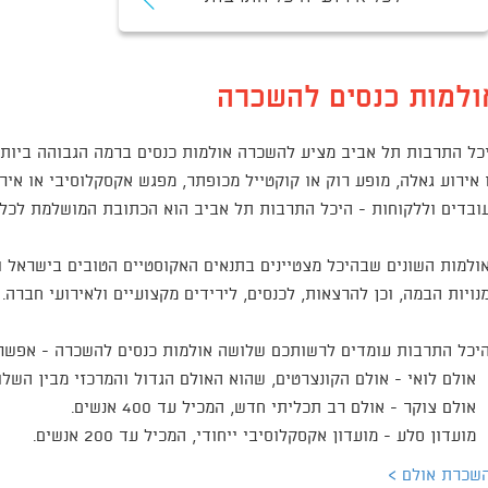
ולמות כנסים להשכרה
כל התרבות תל אביב מציע להשכרה אולמות כנסים ברמה הגבוהה ביותר.
 אירוע גאלה, מופע רוק או קוקטייל מכופתר, מפגש אקסקלוסיבי או אירו
ובדים וללקוחות - היכל התרבות תל אביב הוא הכתובת המושלמת לכל 
ולמות השונים שבהיכל מצטיינים בתנאים האקוסטיים הטובים בישראל וב
נויות הבמה, וכן להרצאות, לכנסים, לירידים מקצועיים ולאירועי חברה.
יכל התרבות עומדים לרשותכם שלושה אולמות כנסים להשכרה - אפשר ל
אולם לואי - אולם הקונצרטים, שהוא האולם הגדול והמרכזי מבין השלושה, המכיל
אולם צוקר - אולם רב תכליתי חדש, המכיל עד 400 אנשים.
מועדון סלע - מועדון אקסקלוסיבי ייחודי, המכיל עד 200 אנשים.
שכרת אולם >