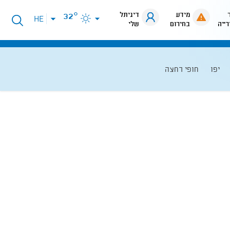
מידע
דיגיתל
32°
פתיחת
HE
רייה
בחירום
שלי
תפריט
שפות
יפו
חופי רחצה