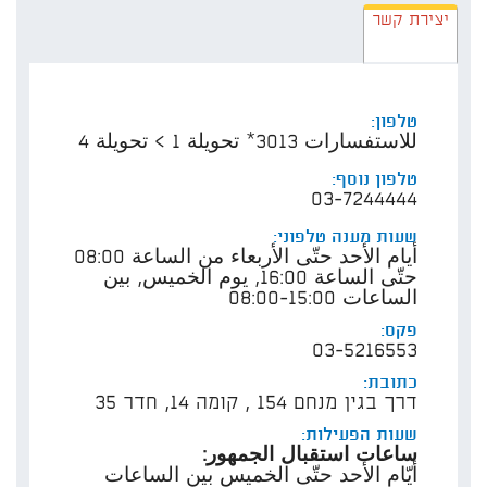
תוכן
יצירת קשר
אוד
مخا
טלפון:
الد
للاستفسارات 3013* تحويلة 1 > تحويلة 4
وال
טלפון נוסף:
03-7244444
الكه
שעות מענה טלפוני:
​أيام الأحد حتّى الأربعاء من الساعة 08:00
حتّى الساعة 16:00, يوم الخميس, بين
الساعات 15:00-08:00​
פקס:
03-5216553
כתובת:
דרך בגין מנחם 154 , קומה 14, חדר 35
שעות הפעילות:
ساعات استقبال الجمهور:
أيّام الأحد حتّى الخميس بين الساعات