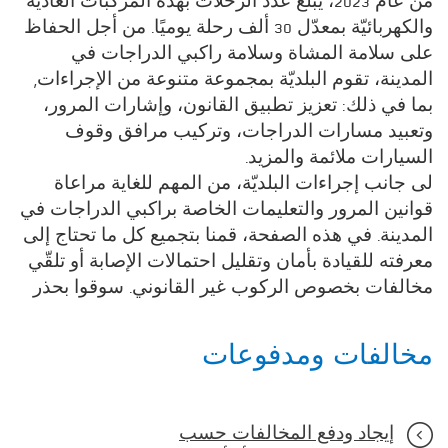
من عام 2023، يبلغ عدد الرحلات بهذه المركبات العادية
والكهربائيّة بمعدّل 30 ألف رحلة يوميًا. من أجل الحفاظ
على سلامة المشاة وسلامة راكبي الدراجات في
المدينة، تقوم البلديّة بمجموعة متنوعة من الإجراءات,
بما في ذلك: تعزيز تطبيق القانون، وإشارات المرور،
وتعبيد مسارات الدراجات، وتركيب مرافق وقوف
السيارات ملائمة والمزيد.​
لى جانب إجراءات البلديّة، من المهم للغاية مراعاة
قوانين المرور والتعليمات الخاصة براكبي الدراجات في
المدينة. في هذه الصفحة، قمنا بتجميع كل ما تحتاج إلى
معرفته للقيادة بأمان وتقليل احتمالات الإصابة أو تلقّي
مخالفات بخصوص الركوب غير القانوني. سوقوا بحذر​
مخالفات ومدفوعات
إيجاد ودفع المخالفات حسب