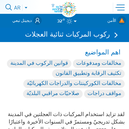
افتح
AR
افتح
قائمة
قائمة
اللغات
לאתר עיריית
الموقع
32°
الأمن
ديجيتل تبعي
תל-אביב
والطوارئ
ركوب المركبات ثنائية العجلات
اهم المواضيع
مخالفات ومدفوعات
قوانين الركوب في المدينة
تكثيف الرقابة وتطبيق القانون
مخالفات الكوركينتات والدراجات الكهربائيّة
مواقف دراجات
صلاحيّات مراقبي البلديّة
لقد تزايد استخدام المركبات ذات العجلتين في المدينة
بشكل تدريجيّ ومستمرّ في السنوات الأخيرة. واعتبارًا