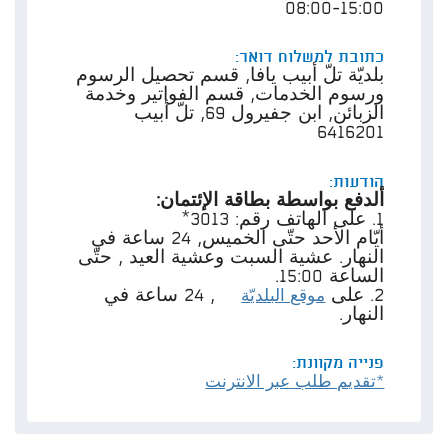
15:00-08:00
כתובת למשלוח דואר:
بلديّة تلّ أبيب يافا, قسم تحصيل الرسوم
ورسوم الخدمات, قسم الفواتير وخدمة
الزبائن, ابن جفيرول 69, تلّ أبيب
6416201
הודעות:
ألدفع بواسطة بطاقة الإئتمان:
1. على الهاتف رقم: 3013*
أيّام الأحد حتّى الخميس, 24 ساعة في
النهار. عشية السبت وعشية العيد , حتّى
الساعة 15:00.
2. على
, 24 ساعة في
موقع البلديّة​
النهار.​
פנייה מקוונת:
*تقديم طلب عبر الانترنت