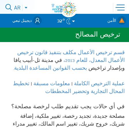
افتح
AR
افتح
قائمة
قائمة
اللغات
לאתר עיריית
الموقع
32°
الأمن
ديجيتل تبعي
תל-אביב
والطوارئ
ترخيص المصالح
قسم ترخيص الأعمال مكلف بتنفيذ قانون ترخيص
الأعمال المعدل، للعام 2013،
في مدينة تل-أبيب يافا
وبإصدار تراخيص
بحسب القوانين المساعدة البلدية.
عملية الترخيص الكاملة
|
معلومات مسبقة
|
تخطيط
المحال التجارية وتحضير المخططات
في أي حالات يجب تقديم طلب لرخصة مصلحة؟
مصلحة جديدة، تجديد رخصة، تغيير ملكية، إضافة
شريك، خروج شريك، تغيير اسم المالك، تغيير مدراء