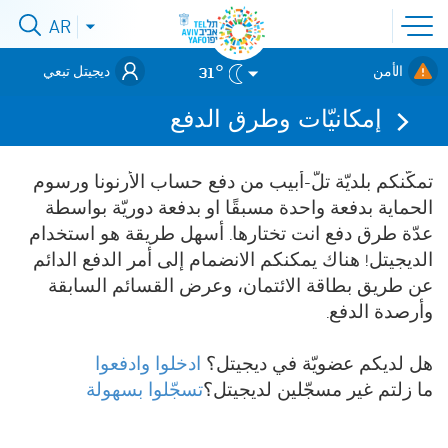
افتح
AR
افتح
قائمة
قائمة
اللغات
לאתר עיריית
الموقع
31°
الأمن
ديجيتل تبعي
תל-אביב
والطوارئ
إمكانيّات وطرق الدفع
تمكّنكم بلديّة تلّ-أبيب من دفع حساب الأرنونا ورسوم
الحماية بدفعة واحدة مسبقًا او بدفعة دوريّة بواسطة
عدّة طرق دفع انت تختارها. أسهل طريقة هو استخدام
الديجيتل! هناك يمكنكم الانضمام إلى أمر الدفع الدائم
عن طريق بطاقة الائتمان، وعرض القسائم السابقة
وأرصدة الدفع.
هل لديكم عضويّة في ديجيتل؟
ادخلوا وادفعوا
ما زلتم غير مسجّلين لديجيتل؟
تسجّلوا بسهولة