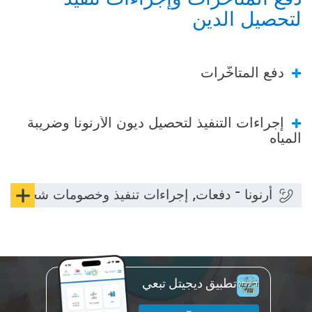
لتحصيل الدين
دفع المتأخّرات
إجراءات التنفيذ لتحصيل ديون الأرنونا وضريبة
المياه
הצג
أرنونا – دفعات, إجراءات تنفيذ وخصومات شخصيّة 
תוכן
אוד
أرنو
تطبيق ديجيتل تبعي
–