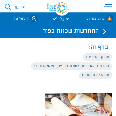
פתיחת
HE
פתיחת
תפריט
תפריט
שפות
לאתר עיריית
אתר
32°
מידע בחירום
דיגיתל שלי
תל-אביב
התחדשות שכונת כפיר
בדף זה:
מסמך מדיניות
התכנית המפורטת לשכונת כפיר, תא/מק/5081
מסמכים וחומרים