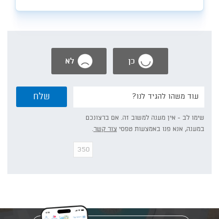
כן
לא
נשמח
שלח
אם
תפרט/י:
שימו לב - אין מענה למשוב זה. אם ברצונכם
במענה, אנא פנו באמצעות טפסי
צור קשר
.