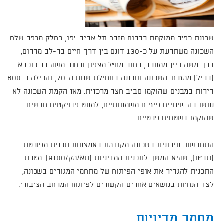
שכונת כפיר ממוקמת בדרום מזרח תל אביב-יפו, כחלק מכפר שלם.
השכונה משתרעת על כ-130 דונם בין דרך חיים בר-לב מדרום,
דרך משה דיין ממערב, רחוב מח"ל מצפון ורחוב משה בר כוכבא
(בריל) ממזרח. השכונה תוכננה בתחילת שנות ה-70, והכילה כ-600
דירות במבנים שהוקמו סביב חצר מרכזית. מאז הקמת השכונה לא
נעשו בה שינויים פיזיים משמעותיים, למעט פרויקטים חדשים
שהוקמו בשטחים פרטיים.
התחדשות עירונית בשכונה מקודמת באמצעות תכנית מפורטת
(תב"ע), שהיא המשך לתכנית המדיניות (תא/מק/9100). מטרת
התכנית להגדיר את אופי הפיתוח של מתחמי המגורים בשכונה,
לצד הנחיות בנושאים אחרים הקשורים לפיתוח המרחב הציבורי.
מסמך מדיניות