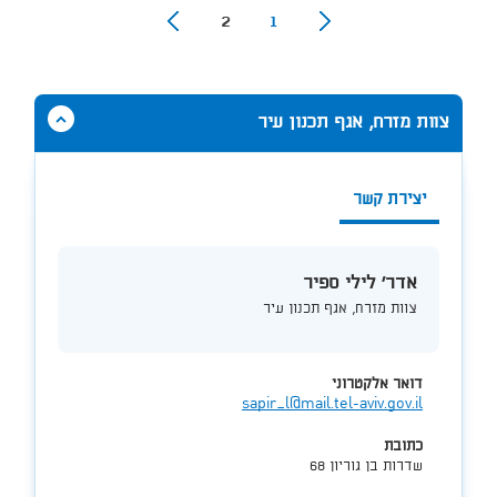
2
1
הסתר
צוות מזרח, אגף תכנון עיר
תוכן
אודות
לילי
יצירת קשר
ספיר
אדר' לילי ספיר
צוות מזרח, אגף תכנון עיר
דואר אלקטרוני
sapir_l@mail.tel-aviv.gov.il
כתובת
שדרות בן גוריון 68