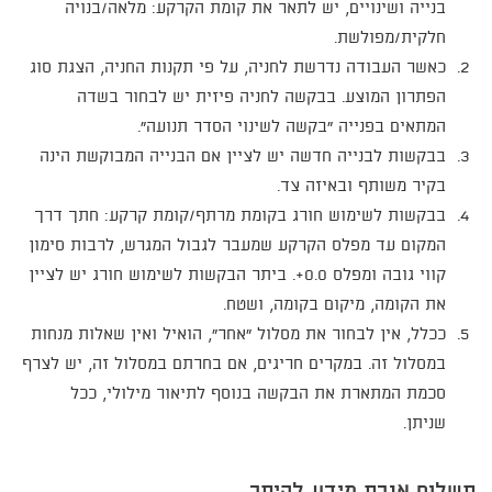
בנייה ושינויים, יש לתאר את קומת הקרקע: מלאה/בנויה
חלקית/מפולשת.
כאשר העבודה נדרשת לחניה, על פי תקנות החניה, הצגת סוג
הפתרון המוצע. בבקשה לחניה פיזית יש לבחור בשדה
המתאים בפנייה "בקשה לשינוי הסדר תנועה".
בבקשות לבנייה חדשה יש לציין אם הבנייה המבוקשת הינה
בקיר משותף ובאיזה צד.
בבקשות לשימוש חורג בקומת מרתף/קומת קרקע: חתך דרך
המקום עד מפלס הקרקע שמעבר לגבול המגרש, לרבות סימון
קווי גובה ומפלס 0.0+. ביתר הבקשות לשימוש חורג יש לציין
את הקומה, מיקום בקומה, ושטח.
ככלל, אין לבחור את מסלול "אחר", הואיל ואין שאלות מנחות
במסלול זה. במקרים חריגים, אם בחרתם במסלול זה, יש לצרף
סכמת המתארת את הבקשה בנוסף לתיאור מילולי, ככל
שניתן.
תשלום אגרת מידע להיתר