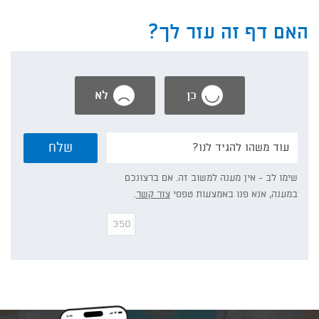
-
מחלקת
אגף
רישוי
האם דף זה עזר לך?
רישוי
בנייה
ופיקוח
ומידע
על
להיתר
הבנייה
כן
לא
נשמח
שלח
אם
תפרט/י:
שימו לב - אין מענה למשוב זה. אם ברצונכם
במענה, אנא פנו באמצעות טפסי
צור קשר
.