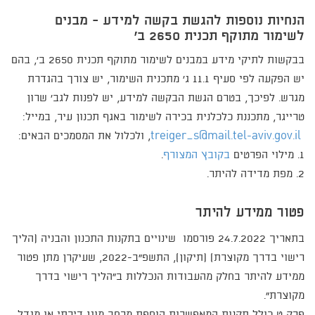
הנחיות נוספות להגשת בקשה למידע - מבנים
לשימור מתוקף תכנית 2650 ב'
בבקשות לתיקי מידע במבנים לשימור מתוקף תכנית 2650 ב', בהם
יש הפקעה לפי סעיף 11.1 ג' מתכנית השימור, יש צורך בהגדרת
מגרש. לפיכך, בטרם הגשת הבקשה למידע, יש לפנות לגב' שרון
טרייגר, מתכננת כלכלנית בכירה לשימור באגף תכנון עיר, במייל:
treiger_s@mail.tel-aviv.gov.il
, ולכלול את המסמכים הבאים:
1. מילוי הפרטים
בקובץ המצורף
.
2. מפת מדידה להיתר.
פטור ממידע להיתר
בתאריך 24.7.2022 פורסמו שינויים בתקנות התכנון והבניה (הליך
רישוי בדרך מקוצרת) (תיקון), התשפ"ב-2022, שעיקרן מתן פטור
ממידע להיתר בחלק מהעבודות הנכללות ב"הליך רישוי בדרך
מקוצרת".​