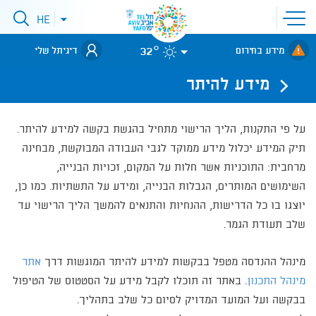
פתיחת
HE
פתיחת
תפריט
תפריט
שפות
לאתר עיריית
אתר
32°
מידע בחירום
דיגיתל שלי
תל-אביב
מידע להיתר
על פי התקנות, הליך הרישוי מתחיל בהגשת בקשה למידע להיתר.
תיק המידע יכלול מידע ממוקד לגבי העבודה המבוקשת, מבחינה
מרחבית: התוכניות אשר חלות על המקום, זכויות הבנייה,
השימושים המותרים, הגבלות הבנייה, ומידע על התשתיות. כמו כן,
יוצגו בו כל הדרישות, ההנחיות והתנאים להמשך הליך הרישוי עד
שלב תעודת הגמר.
מינהל ההנדסה מטפל בבקשות למידע להיתר המוגשות דרך
אתר
מינהל התכנו
ן
. באתר זה תוכלו לקבל מידע על הסטטוס של הטיפול
בבקשה ועל המועד המדויק לסיום כל שלב בתהליך.