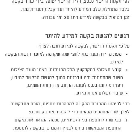
לפי תקנות הרישוי 2016, הליך הרישוי יטופל בידי עורך בקשה
בלבד מתחילת שלב המידע להיתר ועד קבלת תעודת גמר.
זמן הטיפול בבקשה למידע הינו 30 ימי עבודה.
דגשים להגשת בקשה למידע להיתר
על פי תקנות הרישוי, לבקשה למידע חובה לצרף:
מפת מדידה מעודכנת לחצי שנה שקדמה למועד הגשת הבקשה
למידע.
קובץ תצלומי המקרקעין מכל החזיתות, בציון מועד הצילום.
חשוב שהתמונות יהיו עדכניות סמוך להגשת הבקשה למידע,
ויצוין מיקומן בנכס לעומת הרחוב או רוחות השמים.
שובר תשלום אגרת מידע.
כדי להימנע מהחזרת הבקשה להבהרות נוספות, הנכם מתבקשים
לצרף את המסמכים הבאים כדי להבהיר את בקשתכם:
בבקשות לתוספת בנייה/שינויים, סכמה המראה את מיקום
התוספת המבוקשת ביחס לבניין והמגרש. בבקשה לתוספת