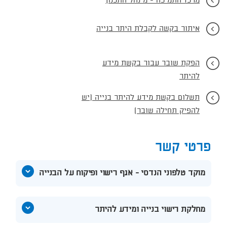
מרכז התמיכה - מינהל התכנון
איתור בקשה לקבלת היתר בנייה
הפקת שובר עבור בקשת מידע
להיתר
תשלום בקשת מידע להיתר בנייה (יש
להפיק תחילה שובר)
פרטי קשר
הצג
מוקד טלפוני הנדסי - אגף רישוי ופיקוח על הבנייה
תוכן
אודות
מוקד
הצג
מחלקת רישוי בנייה ומידע להיתר
טלפוני
תוכן
הנדסי
אודות