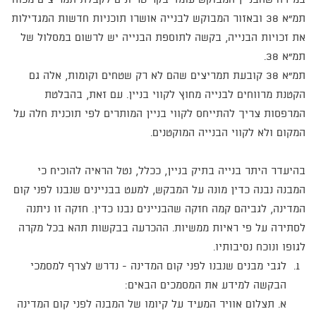
במידה שהבניין המבוקש עומד בקריטריונים לקבלת תמריצים מכוח
תמ"א 38 ובאזור המבוקש לבנייה אושרו תוכניות חדשות המגדילות
את זכויות הבנייה, בקשה לתוספת הבנייה יש לרשום במסלול של
תמ"א 38.
תמ"א 38 קובעת תמריצים שהם לא רק שטחים וקומות, אלה גם
הקטנת מרווחים לבנייה מחוץ לקווי בניין. עם זאת, בהבלטת
המרפסות צריך להתייחס לקווי בניין המותרים לפי תוכנית חלה על
המקום ולא לקווי הבנייה המוקטנים.
בהיעדר היתר בנייה בתיק בניין, ככלל, נטל הראיה להוכיח כי
המבנה נבנה כדין מונה על המבקש, למעט בבניינים שנבנו לפני קום
המדינה, לגביהם קמה חזקה שהבניינים נבנו כדין. חזקה זו ניתנה
לסתירה על פי ראיות ממשיות. ההכרעה בבקשות תהא בכל מקרה
לגופו ונוכח נסיבותיו.
לגבי מבנים שנבנו לפני קום המדינה - נדרש לצרף למסמכי
הבקשה למידע את המסמכים הבאים:
א. תצלום אוויר המעיד על קיומו של המבנה לפני קום המדינה