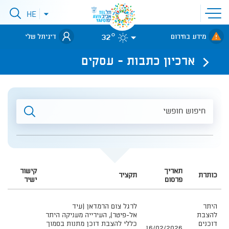
פתיחת
HE
פתיחת
תפריט
תפריט
שפות
לאתר עיריית
אתר
32°
מידע בחירום
דיגיתל שלי
תל-אביב
ארכיון כתבות - עסקים
חיפוש
חופשי
תאריך
קישור
כותרת
תקציר
עמוד
פרסום
ישיר
מידע
טבלה
היתר
לרגל צום הרמדאן (עיד
להצבת
אל-פיטר), העירייה מעניקה היתר
דוכנים
כללי להצבת דוכן מתנות בסמוך
16/02/2026