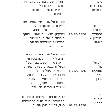
ביפו
לחזית העסק, בקיוסקים ובחנויות
לרגל צום
לממכר כלי בית בלבד,
הרמדאן
בתאריכים 18.2.2026 עד
22.3.2026​
עיריית תל אביב-יפו מזמינה את
תכנית
הציבור להשתתף בעיצוב
עירונית
התכנית העירונית לפסולת
לפסולת
15/02/2026
ולניקיון. מלאו את שאלון שיתוף
ולניקיון -
הציבור והשפיעו על עיצוב
השאלון
המדיניות העירונית בתחום
לשנים הבאות​
עיריית תל אביב-יפו ממשיכה
להוביל את המהפכה בשירות
דיגיתל
הדיגיטלי - והפעם, עבור בעלי
שלי
ובעלות העסקים בעיר. השירות
לעסקים
15/02/2026
החדש "דיגיתל שלי לעסקים"
יוצא
מרכז את כל המידע העירוני,
לדרך
השירותים והפעילויות לעסק
בממשק חכם אחד, המותאם
אישית לצרכי העסק שלך​
הצבת
לרגל חג פורים, מאפשרת עיריית
דוכנים
תל אביב-יפו לעסקים המפורטים
בבתי
10/02/2026
מטה, להציב דוכן מתנות
עסק