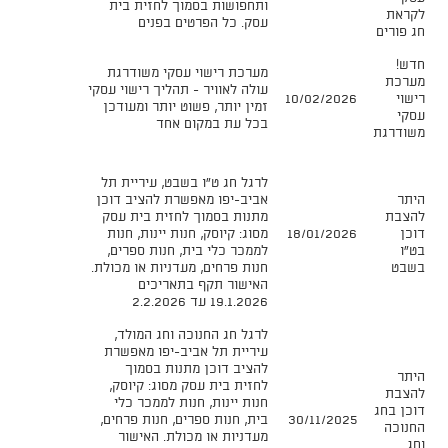
ותחפושות בסמוך לחזית בית
לקראת
עסק. כל הפרטים בפנים​
חג פורים
חדש!
מערכת רישוי עסקי משודרגת
מערכת
עולה לאוויר - תהליך רישוי עסקי
רישוי
10/02/2026
זמין יותר, פשוט יותר ומעודכן
עסקי
בכל עת במקום אחד
משודרגת
לרגל חג ט"ו בשבט, עיריית תל
היתר
אביב-יפו מאפשרת להציב דוכן
להצבת
מתנות בסמוך לחזית בית עסק
דוכן
18/01/2026
מסוג: קיוסק, חנות יינות, חנות
בט"ו
לממכר כלי בית, חנות ספרים,
בשבט
חנות פרחים, מעדניות או מכולת.
האישור תקף בתאריכים
19.1.2026 עד 2.2.2026
לרגל חג החנוכה וחג המולד,
עיריית תל אביב-יפו מאפשרת
להציב דוכן מתנות בסמוך
היתר
לחזית בית עסק מסוג: קיוסק,
להצבת
חנות יינות, חנות לממכר כלי
דוכן בחג
30/11/2025
בית, חנות ספרים, חנות פרחים,
החנוכה
מעדניות או מכולת. האישור
וחג