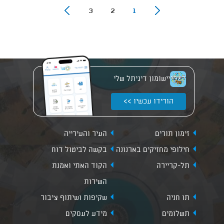
3
2
1
יישומון דיגיתל שלי
הורידו עכשיו >>
זימון תורים
העיר והעירייה
חילופי מחזיקים בארנונה
בקשה לביטול דוח
תל-קריירה
הקוד האתי ואמנת
השירות
תו חניה
שקיפות ושיתוף ציבור
תשלומים
מידע לעסקים