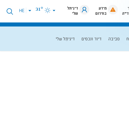
מידע
דיגיתל
31°
פתיחת
HE
רייה
בחירום
שלי
תפריט
שפות
ח
סביבה
דיור ונכסים
דיגיתֵל שלי