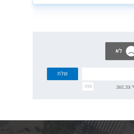
לא
שלח
י
צור קשר
.