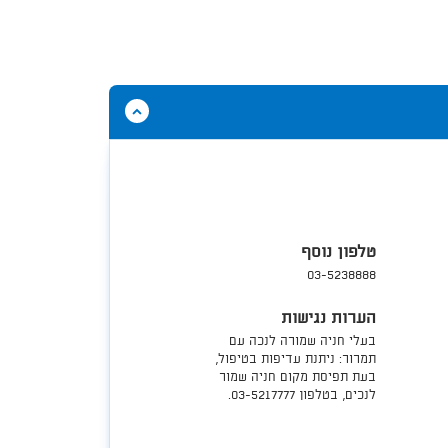
הסתר
תוכן
אודות
מוקד
שירות
106
פלוס
טלפון נוסף
03-5238888
הערות נגישות
​בעלי חניה שמורה לנכה עם
תמרור: ניתנת עדיפות בטיפול,
בעת תפיסת מקום חניה שמור
לנכים, בטלפון 03-5217777.