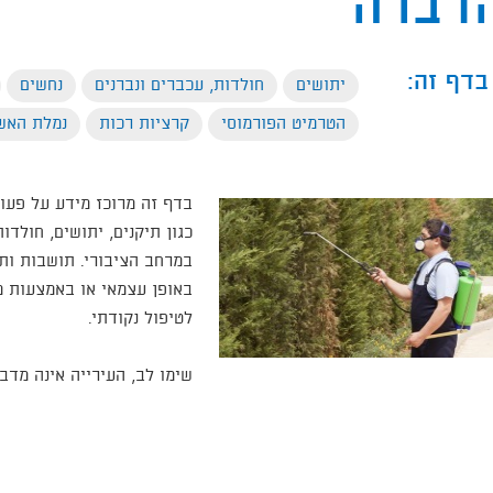
דברה
בדף זה:
יתושים
חולדות, עכברים ונברנים
נחשים
הטרמיט הפורמוסי
קרציות רכות
נמלת האש
בדף זה מרוכז מידע על פעול
כגון תיקנים, יתושים, חולד
במרחב הציבורי. תושבות ותו
באופן עצמאי או באמצעות מד
לטיפול נקודתי.​
שימו לב, העירייה אינה מדב