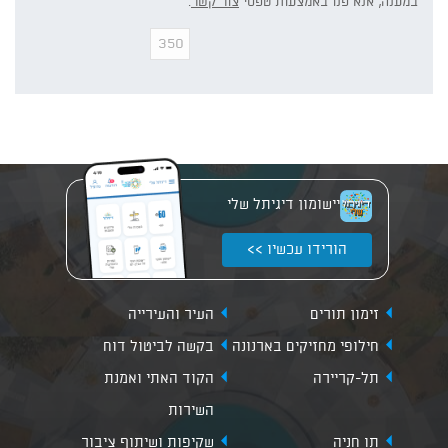
במענה, אנא פנו באמצעות טפסי
צור קשר
.
יישומון דיגיתל שלי
הורידו עכשיו >>
זימון תורים
העיר והעירייה
חילופי מחזיקים בארנונה
בקשה לביטול דוח
תל-קריירה
הקוד האתי ואמנת
השירות
תו חניה
שקיפות ושיתוף ציבור