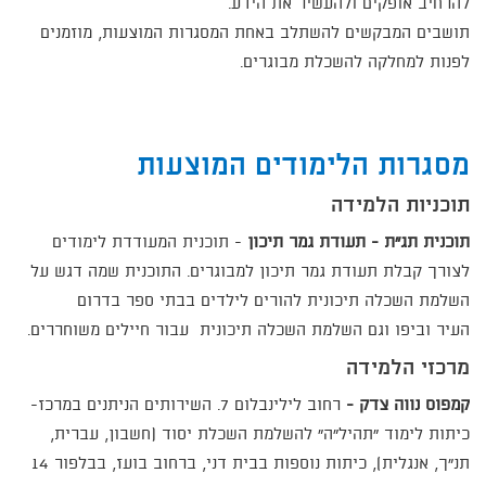
להרחיב אופקים ולהעשיר את הידע.
תושבים המבקשים להשתלב באחת המסגרות המוצעות, מוזמנים
לפנות למחלקה להשכלת מבוגרים.
מסגרות הלימודים המוצעות
תוכניות הלמידה
תוכנית תג"ת - תעודת גמר תיכון
- תוכנית המעודדת לימודים
לצורך קבלת תעודת גמר תיכון למבוגרים. התוכנית שמה דגש על
השלמת השכלה תיכונית להורים לילדים בבתי ספר בדרום
העיר וביפו וגם השלמת השכלה תיכונית עבור חיילים משוחררים.
מרכזי הלמידה
קמפוס נווה צדק -
רחוב לילינבלום 7. השירותים הניתנים במרכז-
כיתות לימוד "תהיל"ה" להשלמת השכלת יסוד (חשבון, עברית,
תנ"ך, אנגלית), כיתות נוספות בבית דני, ברחוב בועז, בבלפור 14