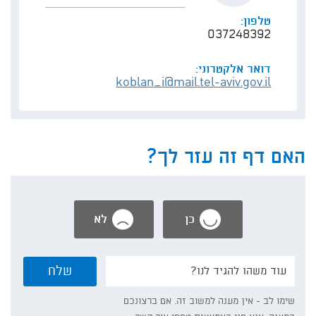
טלפון:
037248392
דואר אלקטרוני:
koblan_i@mail.tel-aviv.gov.il
האם דף זה עזר לך?
כן
לא
נשמח
שלח
אם
תפרט/י:
שימו לב - אין מענה למשוב זה. אם ברצונכם