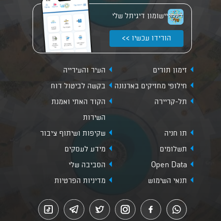
יישומון דיגיתל שלי
הורידו עכשיו >>
זימון תורים
העיר והעירייה
חילופי מחזיקים בארנונה
בקשה לביטול דוח
תל-קריירה
הקוד האתי ואמנת
השירות
תו חניה
שקיפות ושיתוף ציבור
תשלומים
מידע לעסקים
Open Data
הסביבה שלי
תנאי השימוש
מדיניות הפרטיות