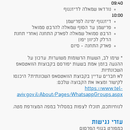
09:40
נורדא​ו שמאלה לדיזנגוף
10:00
דיזנגוף ימינה לפרישמן
פרישמן עד הסוף שמאלה להרבט סמואל
הרבט סמואל שמאלה לפארק התחנה (אחרי תחנת
הדלק לכיוון יפו)
פארק התחנה - סיום
* שימו לב, השעות הרשומות משוערות. עדכון על
ההגעה בזמן אמת בשעות​ יפורסם בקבוצות הוואטסאפ
השכונתיות.
​לא חברים עדיין בקבוצת הוואטסאפ השכונתית? היכנסו
לקישור ומצאו את הקבוצה שלכם:
https://www.tel-
aviv.gov.il/About/Pages/WhatsappGroups.aspx​
לנוחיותכם, תוכלו לצפות במסלול במפה המצורפת מטה.
עזרי נגישות
כמפורט בגוף הפרסום