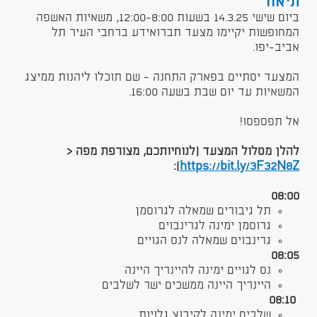
תיאור
ביום שישי 14.3.25 בשעות 12:00-8:00, משאיות האשפה
המחופשות יקיימו מצעד תברואידע ברחבי העיר תל
אביב-יפו.
המצעד יסתיים בפארק התחנה - שם תוכלו ליהנות ממיצג
המשאיות עד יום שבת בשעה 16:00.
אל תפספסו!
להלן מסלול המצעד (לנוחיותכם, מצורפת מפה <
):
https://bit.ly/3F32N8Z
08:00
​תל גיבורים שמאלה לגרוסמן
גרוסמן ימינה לגרינבוים
גרינבוים שמאלה לנס הגויים
08:05
נס לגויים ימינה להיינריך היינה
היינריך היינה ממשכים ישר לשלבים
08:10
שלבים ימינה לקיבוץ גלויות