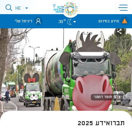
פתיחת
HE
פתיחת
תפריט
תפריט
שפות
לאתר עיריית
אתר
31°
מידע בחירום
דיגיתל שלי
תל-אביב
צלם: תומר רחמני
תברואידע 2025