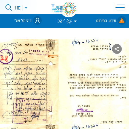
פתיחת
HE
פתיחת
תפריט
תפריט
שפות
לאתר עיריית
אתר
32°
מידע בחירום
דיגיתל שלי
תל-אביב