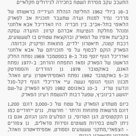
התעכב עקב מסירת השטח בחכירה לגידולים חקלאיים.
ב-16 ביולי 1962 החליטה הנהלת העירייה בראשותו של
מרדכי נמיר למנות ועדה שתעבד תוכנית אב לפארק
הלאומי בתל-אביב. בין חבריה היו האדריכל אבא אלחנני
ומנהל מחלקת הנטיעות אברהם קרוון. הוועדה עסקה
בקביעת אופיו של הפארק ובהקצאת שטחים בו לשעשועים,
רכבת קטנה, תיאטרון ילדים, מחנאות ופיקניק וכדומה.
הפארק הוקם לבסוף על פי תוכניתם של אבא אלחנני
ואדריכל הנוף יוסף סגל. ב-8 בספטמבר 1969 נפתח החלק
הראשון של הפארק ומאז התפתח והורחב: ב-1977 נפתח
האגם, באוקטובר 1978 גן הוורדים והספורטק
וב-5 באוקטובר 1982 נפתח האמפיתיאטרון ע"ש וואהל.
תכנון הנוף הנוסף נעשה ע"י אדריכלי הנוף דקל-סגל
וגדעון שריג. ב-10 באוגוסט 1982 נקרא הפארק על-שם
יהושע רבינוביץ, שפעל רבות להגשמת רעיון הפארק.
כיום משתרע הפארק על שטח של כ-3,000 דונם: 1,200
דונם מדשאות פתוחות והיתר – חורשות, גנים ייחודיים כמו
גן הקקטוסים, הגן הטרופי, גן הסלעים והגן הגזום, אגם בו
ניתן לשוט בסירות משוטים וסירות פדאלים, גן צפורים
- הצפארי,מתקני שעשועים וספורט, אמפיתיאטרון וואהל,