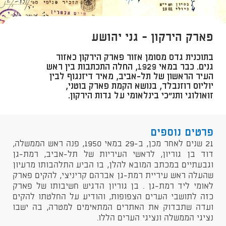
פארק הירקון - גני יהושע
בתוכנית גדס מסומן אזור פארק הירקון כאזור
גנים. כבר במאי 1929, החלה התכתבות בין ראש
העיר הראשון של תל-אביב, מאיר דיזנגוף לבין
יוליוס רוזנבלד, בנושא הקמת פארק בוטני,
זואולוגי ותנ"כי בינלאומי על גדות הירקון.
פרטים נוספים
21 שנים לאחר מכן, ב-29 במאי 1950, פנה ראש הממשלה,
דוד בן גוריון, לראשי העיריות של תל-אביב, רמת-גן
וגבעתיים במכתב המובא להלן, בו הביע התלהבותו מרעיון
שהעלה ראש עיריית רמת-גן אברהם קריניצי, להקים פארק
לאומי ליד רמת-גן . בן גוריון הדגיש חשיבותו של פארק
כזה לתושבי הערים הצפופות, והודיע על החלטתו להקים
ועדה שתבדוק את האתרים המתאימים למטרה, בה ישבו
נציגי הממשלה ונציגי הערים הללו.