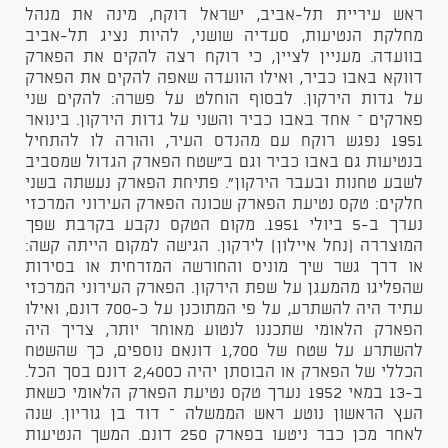
ראש עיריית תל-אביב, ישראל רוקח, מינה את מנהל
מחלקת הנטיעות, סעדיה שושני, להיות נציג תל-אביב
בוועדה. מעניין לציין, כי רוקח רצה להקים את הפארק
דווקא באבו כביר, ואילו הוועדה שאפה להקים את הפארק
על גדות הירקון. לבסוף הוחלט על פשרה: להקים שני
פארקים – אחד באבו כביר והשני על גדות הירקון. בינואר
1951 נפגש רוקח עם מהנדס העיר, והורה לו להתחיל
בנטיעות גם באבו כביר וגם ב"שטח הפארק הגדול שמסביב
לשבע טחנות ובעבר הירקון". פתיחת הפארק נעשתה בשני
חלקים: טקס נטיעת הפארק שכונה הפארק העירוני המרכזי
נערך ב-5 ביולי 1951. מקום הטקס נקבע בקרבת שפך
המוצררה (נחל איילון) לירקון. הגישה למקום הייתה קשה:
או דרך גשר שיך מוניס והחורשה המזרחית או בסירות
שהפליגו מהמעגן על שפת הירקון. הפארק העירוני המרכזי
עתיד היה להשתרע, על פי המתוכנן על כ-700 דונם, ואילו
הפארק הלאומי שתכננו לנטוע מאוחר יותר, צריך היה
להשתרע על שטח של 1,700 דונאם נוספים, כך שהשטח
הכללי של הפארק או הבוסתן יהיה כ2,400 דונם בסך הכל.
ב-13 במאי 1952 נערך טקס נטיעת הפארק הלאומי כשאת
העץ הראשון נוטע ראש הממשלה – דוד בן גוריון. שנה
לאחר מכן כבר ניטעו בפארק 250 דונם. המשך הנטיעות