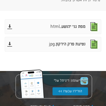
מימדיון ותיאטרון בובות.​
להורדה
להורדה
מפת גני יהושע.html
להורדה
להורדה
נטיעת פרק הירקון.jpg
יישומון דיגיתל שלי
הורידו עכשיו >>