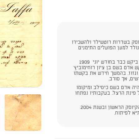
וסק בשדרות רוטשילד ולהשכירו
ולד למען הפועלים התימנים
עקיבא אריה ויס, במסגרת תפקידו כראש הוועד, ביקש כבר בחודש יוני 1909
ש אדם בשם בן ציון רוחימוביץ
וגזוז. בהמשך חידש את בקשתו
שים, אך סורב.
יה אדם בשם כיסילב ומיקומו
פינת הרצל. בעקבותיו נפתחו
בשנת 1989, התקבלה החלטה להרוס את מבנה הקיוסק הראשון ובשנת 2004
א לפיתוח.​