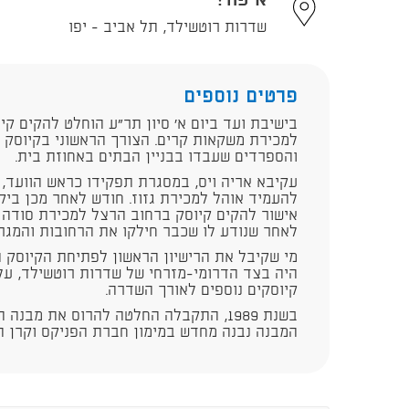
איפה?
שדרות רוטשילד, תל אביב - יפו
פרטים נוספים
בישיבת ועד ביום א' סיון תר"ע הוחלט להקים קי
למכירת משקאות קרים. הצורך הראשוני בקיוסק נ
והספרדים שעבדו בבניין הבתים באחוזת בית.
להעמיד אוהל למכירת גזוז. חודש לאחר מכן ביק
אישור להקים קיוסק ברחוב הרצל למכירת סודה 
לאחר שנודע לו שכבר חילקו את הרחובות והמגר
מי שקיבל את הרישיון הראשון לפתיחת הקיוסק ה
היה בצד הדרומי-מזרחי של שדרות רוטשילד, על 
קיוסקים נוספים לאורך השדרה.
המבנה נבנה מחדש במימון חברת הפניקס וקרן ת"