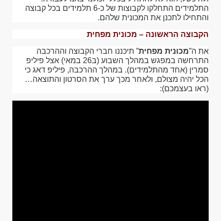
התלמידים התחלקו לקבוצות של כ-6 תלמידים בכל קבוצה
והתחילו לתכנן את המכונית שלהם.
הקבוצה הראשונה – מכונית מפחית
את ה”
מכונית מפחית
” תיכננו חברי הקבוצה וההרכבה
התרחשה במפגש במהלך השבוע (ב26 במאי) אצל פיליפ
סמרין (אחד מהתלמידים). במהלך ההרכבה, פיליפ דאג כי
הכל יהיה מצולם, ולאחר מכך ערך את הסרטון והתוצאה…
(ראו בעצמכם):