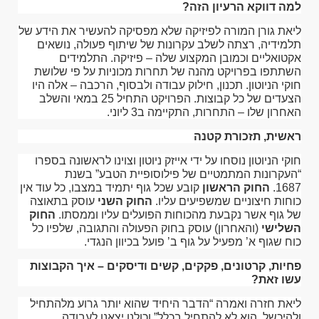
למה דווקא הרעיון הזה?
ליאת גורן המורה לפיזיקה שלא מפסיקה להעשיר את הידע של
תלמידיה, רצתה לשלב עקרונות של שיתוף פעולה, נושאים
אקטואליים וכמובן המקצוע שלה – פיזיקה. התלמידים
השתתפו בפרויקט מהנה של תחרות מכוניות על פי שלושת
חוקי הניוטון. תכנון, חילוק עבודה ולבסוף, הרכבה – אלה היו
הצעדים של כל קבוצות. הפרויקט התחיל 25 במאי והשלב
האחרון שלו – התחרות, התקיימה ב3 ליוני.
ראשית, תזכורת קטנה
חוקי הניוטון נוסחו על ידי אייזק ניוטון וצוינו לראשונה בספרו
“העקרונות המתמטיים של פילוסופיית הטבע” בשנת
1687.
החוק הראשון
קובע שכל גוף יתמיד במצבו, כל עוד אין
כוחות חיצוניים שמשפיעים עליו.
החוק השני
עוסק בתאוצה
של גוף אשר נקבעת מהכוחות הפועלים עליו וממסתו.
החוק
השלישי
(והאחרון) עוסק בחוק הפעולה והתגובה, שלפיו כל
כוח שגוף א’ מפעיל על גוף ב’ פועל בכיוון הנגדי.
פחיות, קרטונים, פקקים, קשים ודיסקים – איך הקבוצות
עשו זאת?
ליאת חזרה ואמרה “הדבר היחיד שהוא יותר גרוע מלהתחיל
ולהיכשל, הוא לא להתחיל בכלל” וכולנו יצאנו לעבודה.