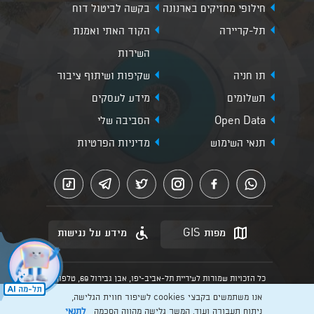
חילופי מחזיקים בארנונה
בקשה לביטול דוח
תל-קריירה
הקוד האתי ואמנת
השירות
תו חניה
שקיפות ושיתוף ציבור
תשלומים
מידע לעסקים
Open Data
הסביבה שלי
תנאי השימוש
מדיניות הפרטיות
מפות GIS
מידע על נגישות
כל הזכויות שמורות לעיריית תל-אביב-יפו, אבן גבירול 69, טלפון:
3013* מהנייד. האתר מספק מידע כללי בלבד.
אנו משתמשים בקבצי cookies לשיפור חווית הגלישה,
הנוסח המחייב הוא זה הקבוע בהוראות הדין הרלוונטיות כפי שתהיינה
בתוקף מעת לעת
ניתוח תעבורה ועוד. המשך גלישה מהווה הסכמה
לתנאי