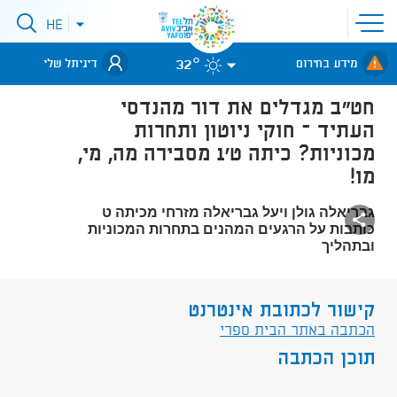
פתיחת
HE
פתיחת
תפריט
תפריט
שפות
לאתר עיריית
אתר
32°
מידע בחירום
דיגיתל שלי
תל-אביב
חט”ב מגדלים את דור מהנדסי
העתיד – חוקי ניוטון ותחרות
מכוניות? כיתה ט’1 מסבירה מה, מי,
מו!
גבריאלה גולן ויעל גבריאלה מזרחי מכיתה ט
כותבות על הרגעים המהנים בתחרות המכוניות
ובתהליך
קישור לכתובת אינטרנט
הכתבה באתר הבית ספרי
תוכן הכתבה