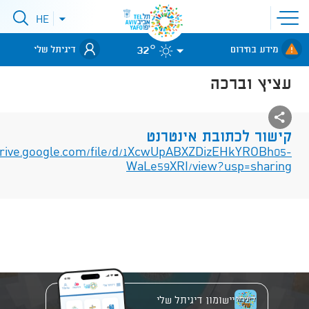
פתיחת
HE
פתיחת
תפריט
תפריט
שפות
לאתר עיריית
אתר
32°
מידע בחירום
דיגיתל שלי
תל-אביב
עציץ וברכה
קישור לכתובת אינטרנט
/drive.google.com/file/d/1XcwUpABXZDizEHkYROBh05-
WaLe59XRI/view?usp=sharing
יישומון דיגיתל שלי