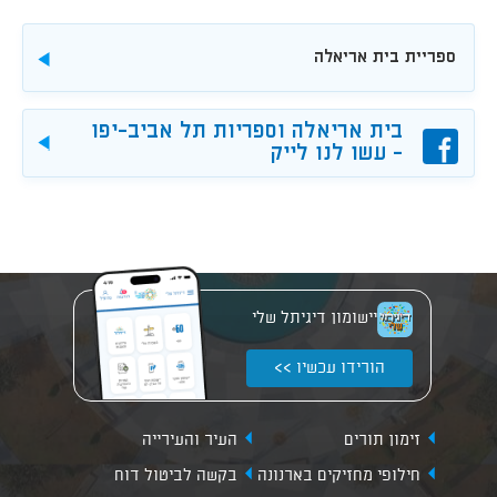
ספריית בית אריאלה
להורדה
בית אריאלה וספריות תל אביב-יפו
פייסבוק
להורד
- עשו לנו לייק
יישומון דיגיתל שלי
הורידו עכשיו >>
זימון תורים
העיר והעירייה
חילופי מחזיקים בארנונה
בקשה לביטול דוח