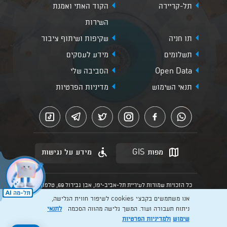
תל-קריירה
הקוד האתי ואמנת
השירות
תו חניה
שקיפות ושיתוף ציבור
תשלומים
מידע לעסקים
Open Data
הסביבה שלי
תנאי השימוש
מדיניות הפרטיות
מפות GIS
מידע על נגישות
כל הזכויות שמורות לעיריית תל-אביב-יפו, אבן גבירול 69, טלפון:
3013* מהנייד. האתר מספק מידע כללי בלבד.
אנו משתמשים בקבצי cookies לשיפור חווית הגלישה,
הנוסח המחייב הוא זה הקבוע בהוראות הדין הרלוונטיות כפי שתהיינה
בתוקף מעת לעת
ניתוח תעבורה ועוד. המשך גלישה מהווה הסכמה
לתנאי
שימוש
ולמדיניות הפרטיות
Created by: Layer. Digital studio