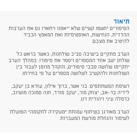
תיאור
הסיפורים יחשפו קשיים שלא ייאמנו ויתארו גם את הערבות
ההדדית, הנחישות, האופטימיות ואת המאמץ הכביר
להיטיב את מצבם.
הערב מתקיים בישיבה סביב שולחנות, כאשר בראש כל
שולחן ישב אחד המספרים ויספר את סיפורו. במהלך הערב
יתקיימו שלושה סבבי סיפורים, והקהל מוזמן לעבור בין
השולחנות ולהקשיב לשלושה מספרים על פי בחירתו.
רשימת המשתתפים: בני אשר, ברוך אילון, עזרא בן יעקב,
לידיה בר-אב, יצחק מור, יעקב מורד, חנה סמוכה מושיוב,
כרמלה עיני ויהודית רון.
הערב מאורגן בשיתוף עמותת "מעקירה לתקומה" הפועלת
לשימור והנחלת מורשת המעברות.​