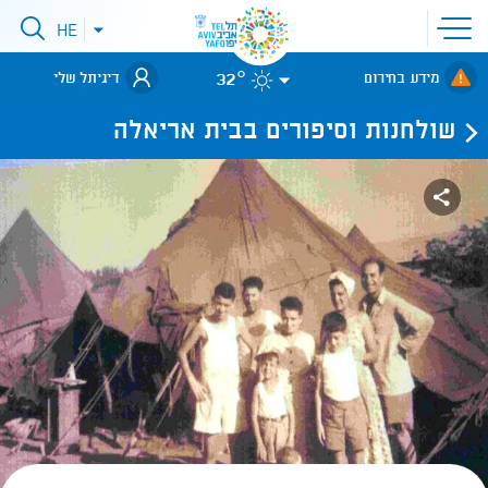
פתיחת
HE
פתיחת
תפריט
תפריט
שפות
לאתר עיריית
אתר
32°
מידע בחירום
דיגיתל שלי
תל-אביב
שולחנות וסיפורים בבית אריאלה