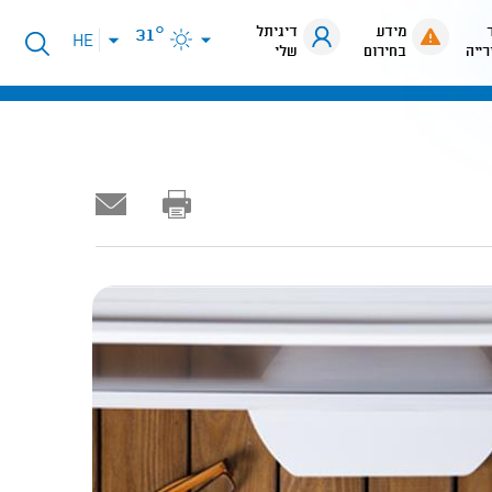
מידע
דיגיתל
31°
פתיחת
HE
רייה
בחירום
שלי
תפריט
שפות