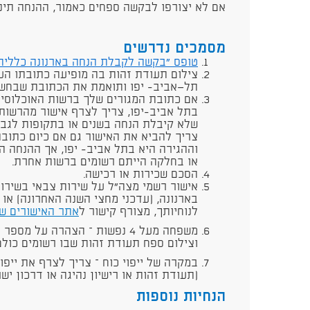
אם לא יצורפו לבקשה ספחים כאמור, ההנחה תינתן על שט
מסמכים נדרשים
טופס "בקשה לקבלת הנחה בארנונה כללית
צילום תעודת זהות בה מופיעה כתובתו הע
תל־אביב- יפו ותואמת את הכתובת שבחשבו
אם כתובת המגורים שלך ברשות האוכלוסין 
בתל אביב-יפו, צריך לצרף אישור מהרשות
שלא קיבלת הנחה בשנים או בתקופות לגבי
צריך להביא את האישור גם אם כיום כתוב
וההגירה היא בתל אביב- יפו, אך ההנחה 
או בחלקה הייתם רשומים ברשות אחרת.
הסכם שכירות או רכישה.
אישור רשמי מצה"ל על שירות צבאי בשירו
בארנונה, (עדכני מחצי השנה האחרונה) או 
לנוחיותך, מצורף קישור ל
אתר האישורים ש
משפחה מעל 4 נפשות – הצהרה על
וצילום ספח תעודת זהות שבו רשומים כולם
במקרה של ייפוי כוח – צריך לצרף את ייפו
(תעודת זהות או רישיון נהיגה או דרכון ישר
הנחיות נוספות