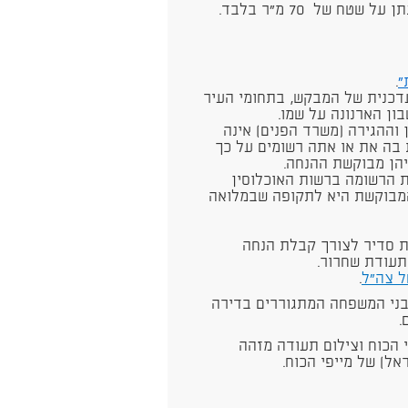
ח של 70 מ"ר בלבד.
"
.
דכנית של המבקש, בתחומי העיר
ן הארנונה על שמו.
וההגירה (משרד הפנים) אינה
 בה את או אתה רשומים על כך
הן מבוקשת ההנחה.
ת הרשומה ברשות האוכלוסין
המבוקשת היא לתקופה שבמלואה
ת סדיר לצורך קבלת הנחה
תעודת שחרור.
ל צה"ל
.
 מספר בני המשפחה המתגוררים בדירה
.
י הכוח וצילום תעודה מזהה
אל) של מייפי הכוח.