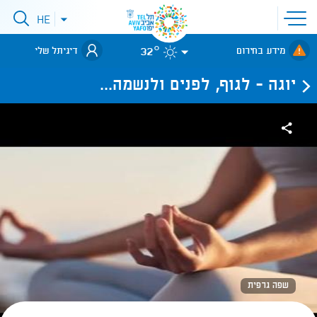
פתיחת
HE
פתיחת
תפריט
תפריט
שפות
לאתר עיריית
אתר
32°
מידע בחירום
דיגיתל שלי
תל-אביב
יוגה - לגוף, לפנים ולנשמה...
שפה גרפית