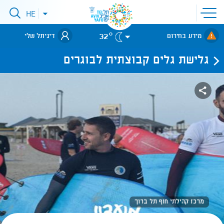
פתיחת
HE
פתיחת
תפריט
תפריט
שפות
לאתר עיריית
אתר
32°
מידע בחירום
דיגיתל שלי
תל-אביב
גלישת גלים קבוצתית לבוגרים
מרכז קהילתי חוף תל ברוך