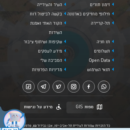
זימון תורים
העיר והעירייה
חילופי מחזיקים בארנונה
בקשה לביטול דוח
תל-קריירה
הקוד האתי ואמנת
השירות
תו חניה
שקיפות ושיתוף ציבור
תשלומים
מידע לעסקים
Open Data
הסביבה שלי
תנאי השימוש
מדיניות הפרטיות
מפות GIS
מידע על נגישות
כל הזכויות שמורות לעיריית תל-אביב-יפו, אבן גבירול 69, טלפון: