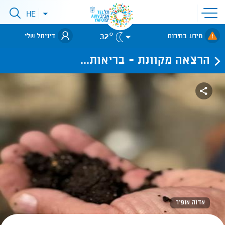
פתיחת
HE
פתיחת
תפריט
תפריט
שפות
לאתר עיריית
אתר
32°
מידע בחירום
דיגיתל שלי
תל-אביב
הרצאה מקוונת - בריאות...
אדוה אופיר