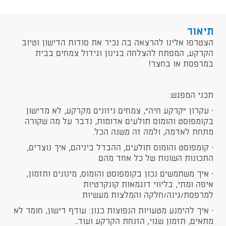
תיאור
הצטרפו אלינו להרצאה בה נכיר את סודות הדישון וטיוב
הקרקע, המפתח להצלחה בגינון וגידול צמחים בבית
במרפסת או בחצר!
תכני המפגש:
· עקרון “קרקע חיה", צמחים ניזונים מקרקע, לא מדישון
בקומפוסט והומוס תולעים אדומות, נדבר על מה שקורה
מתחת לאדמה, ולמה זה משנה הכל.
· קומפוסט והומוס תולעים, ההבדל ביניהם, איך נוצרים,
התכונות השונות של כל אחד מהם
· איך משתמשים נכון בקומפוסט והומוס, מינונים ותזמון,
איפה ומתי, בליווי דוגמאות קונקרטיות
למרפסת/גינה/חלקה והמלצות מעשיות
· איך להימנע מטעויות הנפוצות כגון: עודף דישון, חומר לא
מתאים, תזמון שגוי, הזנחת הקרקע ועוד..