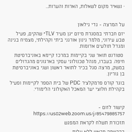
· נשאיר מקום לשאלות, הארות והערות...
על המרצה - גדי גילאון
יזם חברתי במסגרת מיזם "גן מעיר TLV" שהקים, פעיל
טבע עירוני, מלמד גינון אורגני ביתי וקהילתי, מצמיח בגינה
ומגדל תולעים אדומות.
סטודנט תואר שני בקיימות במרכז קיימא באוניברסיטת
חיפה. בעברו, מנהל טכנולוגי עסקי בארגונים מהגדולים
במשק, מרצה סגל בכיר לתואר ראשון ושני באוניברסיטת
בן גוריון.
בוגר קורס פרמקלצ'ר PDC של בית הספר לקיימות ופעיל
בקהילת חלוצי יער המאכל האקולוגי הלימודי.
קישור לזום -
https://us02web.zoom.us/j/85479885757
תזכורת תשלח לקראת המפגש